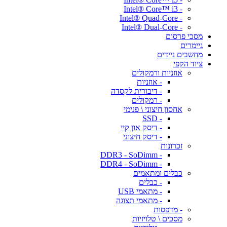
- Intel® Core™ i3
- Intel® Quad-Core
- Intel® Dual-Core
מסכי פרסום
גיימרים
מחשבים ניידים
ציוד הקפי
אוזניות ורמקולים
- אוזניות
- דיבורית לקסדה
- רמקולים
אחסון חיצוני \ פנימי
- SSD
- דיסק און קיי
- דיסק חיצוני
זכרונות
- DDR3 - SoDimm
- DDR4 - SoDimm
כבלים ומתאמים
- כבלים
- מתאמי USB
- מתאמי תצוגה
- מדפסות
מסכים \ טלויזיות