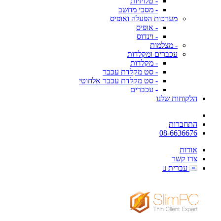
- טלויזיות
- מסכי מחשב
מערכות הפעלה ואופיס
- אופיס
- וינדוס
- מצלמות
עכברים ומקלדות
- מקלדות
- סט מקלדת עכבר
- סט מקלדת עכבר אלחוטי
- עכברים
הלקוחות שלנו
התחברות
08-6636676
אודות
צרו קשר
עברית