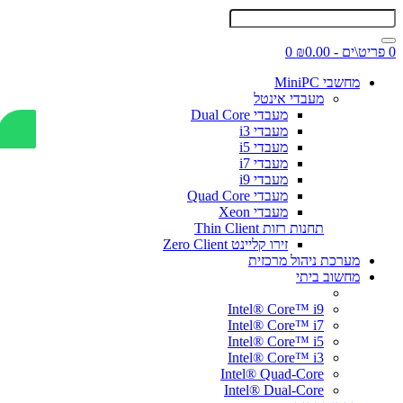
0 פריט\ים - ₪0.00
0
מחשבי MiniPC
מעבדי אינטל
מעבדי Dual Core
מעבדי i3
מעבדי i5
מעבדי i7
מעבדי i9
מעבדי Quad Core
מעבדי Xeon
תחנות רזות Thin Client
זירו קליינט Zero Client
מערכת ניהול מרכזית
מחשוב ביתי
Intel® Core™ i9
Intel® Core™ i7
Intel® Core™ i5
Intel® Core™ i3
Intel® Quad-Core
Intel® Dual-Core