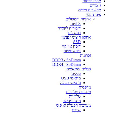
מסכי פרסום
גיימרים
מחשבים ניידים
ציוד הקפי
אוזניות ורמקולים
אוזניות
דיבורית לקסדה
רמקולים
אחסון חיצוני \ פנימי
SSD
דיסק און קיי
דיסק חיצוני
זכרונות
DDR3 - SoDimm
DDR4 - SoDimm
כבלים ומתאמים
כבלים
מתאמי USB
מתאמי תצוגה
מדפסות
מסכים \ טלויזיות
טלויזיות
מסכי מחשב
מערכות הפעלה ואופיס
אופיס