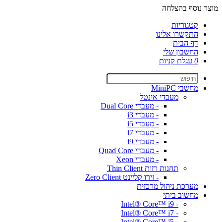
מוצר נוסף בהצלחה
קטגוריות
התקשרו אלינו
דף הבית
החשבון שלי
0
עגלת קניות
מחשבי MiniPC
מעבדי אינטל
- מעבדי Dual Core
- מעבדי i3
- מעבדי i5
- מעבדי i7
- מעבדי i9
- מעבדי Quad Core
- מעבדי Xeon
תחנות רזות Thin Client
- זירו קליינט Zero Client
מערכת ניהול מרכזית
מחשוב ביתי
- Intel® Core™ i9
- Intel® Core™ i7
- Intel® Core™ i5