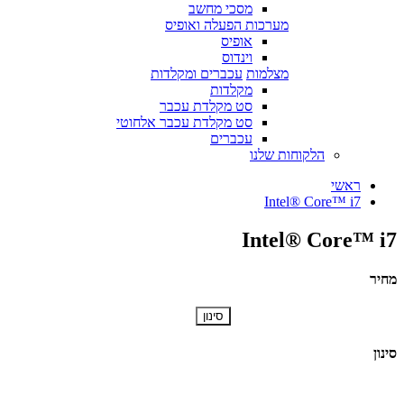
מסכי מחשב
מערכות הפעלה ואופיס
אופיס
וינדוס
מצלמות
עכברים ומקלדות
מקלדות
סט מקלדת עכבר
סט מקלדת עכבר אלחוטי
עכברים
הלקוחות שלנו
ראשי
Intel® Core™ i7
Intel® Core™ i7
מחיר
סינון
סינון