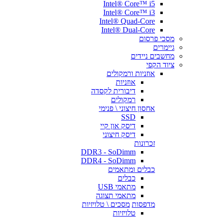
Intel® Core™ i5
Intel® Core™ i3
Intel® Quad-Core
Intel® Dual-Core
מסכי פרסום
גיימרים
מחשבים ניידים
ציוד הקפי
אוזניות ורמקולים
אוזניות
דיבורית לקסדה
רמקולים
אחסון חיצוני \ פנימי
SSD
דיסק און קיי
דיסק חיצוני
זכרונות
DDR3 - SoDimm
DDR4 - SoDimm
כבלים ומתאמים
כבלים
מתאמי USB
מתאמי תצוגה
מדפסות
מסכים \ טלויזיות
טלויזיות