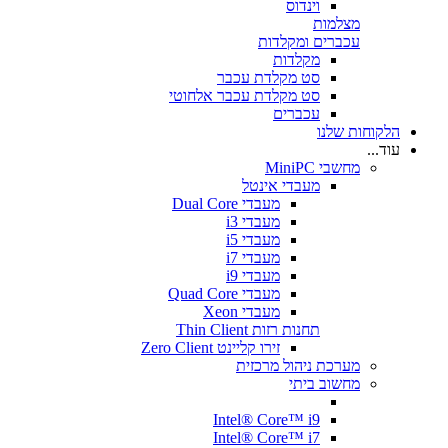
וינדוס
מצלמות
עכברים ומקלדות
מקלדות
סט מקלדת עכבר
סט מקלדת עכבר אלחוטי
עכברים
הלקוחות שלנו
עוד...
מחשבי MiniPC
מעבדי אינטל
מעבדי Dual Core
מעבדי i3
מעבדי i5
מעבדי i7
מעבדי i9
מעבדי Quad Core
מעבדי Xeon
תחנות רזות Thin Client
זירו קליינט Zero Client
מערכת ניהול מרכזית
מחשוב ביתי
Intel® Core™ i9
Intel® Core™ i7