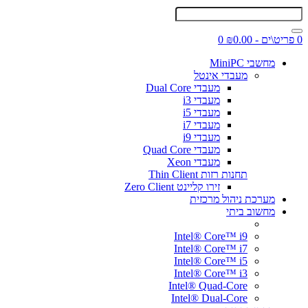
0 פריט\ים - ₪0.00
0
מחשבי MiniPC
מעבדי אינטל
מעבדי Dual Core
מעבדי i3
מעבדי i5
מעבדי i7
מעבדי i9
מעבדי Quad Core
מעבדי Xeon
תחנות רזות Thin Client
זירו קליינט Zero Client
מערכת ניהול מרכזית
מחשוב ביתי
Intel® Core™ i9
Intel® Core™ i7
Intel® Core™ i5
Intel® Core™ i3
Intel® Quad-Core
Intel® Dual-Core