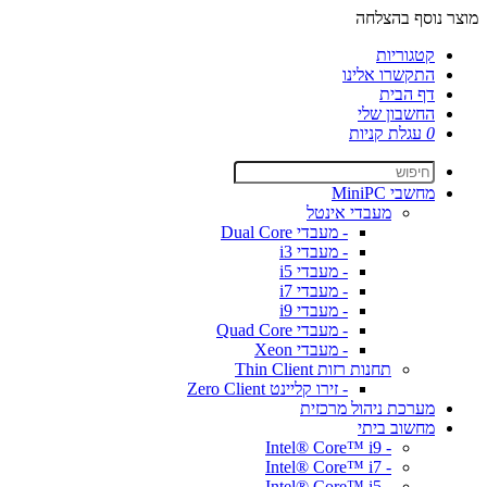
מוצר נוסף בהצלחה
קטגוריות
התקשרו אלינו
דף הבית
החשבון שלי
0
עגלת קניות
מחשבי MiniPC
מעבדי אינטל
- מעבדי Dual Core
- מעבדי i3
- מעבדי i5
- מעבדי i7
- מעבדי i9
- מעבדי Quad Core
- מעבדי Xeon
תחנות רזות Thin Client
- זירו קליינט Zero Client
מערכת ניהול מרכזית
מחשוב ביתי
- Intel® Core™ i9
- Intel® Core™ i7
- Intel® Core™ i5