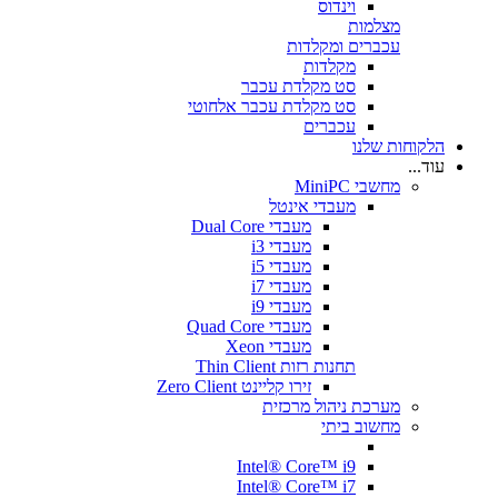
וינדוס
מצלמות
עכברים ומקלדות
מקלדות
סט מקלדת עכבר
סט מקלדת עכבר אלחוטי
עכברים
הלקוחות שלנו
עוד...
מחשבי MiniPC
מעבדי אינטל
מעבדי Dual Core
מעבדי i3
מעבדי i5
מעבדי i7
מעבדי i9
מעבדי Quad Core
מעבדי Xeon
תחנות רזות Thin Client
זירו קליינט Zero Client
מערכת ניהול מרכזית
מחשוב ביתי
Intel® Core™ i9
Intel® Core™ i7