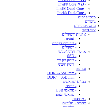
- Intel® Core™ i3
- Intel® Quad-Core
- Intel® Dual-Core
מסכי פרסום
גיימרים
מחשבים ניידים
ציוד הקפי
אוזניות ורמקולים
- אוזניות
- דיבורית לקסדה
- רמקולים
אחסון חיצוני \ פנימי
- SSD
- דיסק און קיי
- דיסק חיצוני
זכרונות
- DDR3 - SoDimm
- DDR4 - SoDimm
כבלים ומתאמים
- כבלים
- מתאמי USB
- מתאמי תצוגה
- מדפסות
מסכים \ טלויזיות