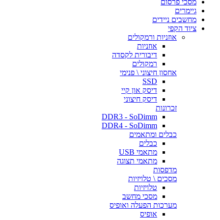
מסכי פרסום
גיימרים
מחשבים ניידים
ציוד הקפי
אוזניות ורמקולים
אוזניות
דיבורית לקסדה
רמקולים
אחסון חיצוני \ פנימי
SSD
דיסק און קיי
דיסק חיצוני
זכרונות
DDR3 - SoDimm
DDR4 - SoDimm
כבלים ומתאמים
כבלים
מתאמי USB
מתאמי תצוגה
מדפסות
מסכים \ טלויזיות
טלויזיות
מסכי מחשב
מערכות הפעלה ואופיס
אופיס