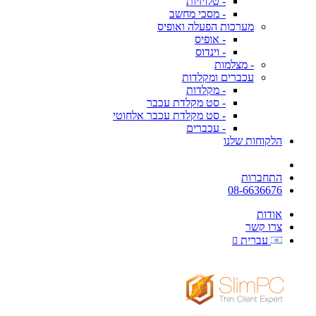
- טלויזיות
- מסכי מחשב
מערכות הפעלה ואופיס
- אופיס
- וינדוס
- מצלמות
עכברים ומקלדות
- מקלדות
- סט מקלדת עכבר
- סט מקלדת עכבר אלחוטי
- עכברים
הלקוחות שלנו
התחברות
08-6636676
אודות
צרו קשר
עברית