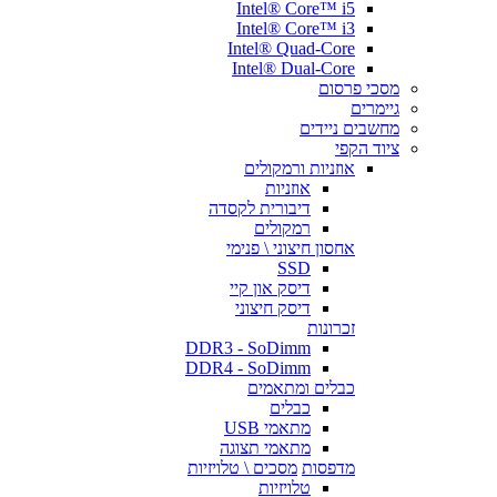
Intel® Core™ i5
Intel® Core™ i3
Intel® Quad-Core
Intel® Dual-Core
מסכי פרסום
גיימרים
מחשבים ניידים
ציוד הקפי
אוזניות ורמקולים
אוזניות
דיבורית לקסדה
רמקולים
אחסון חיצוני \ פנימי
SSD
דיסק און קיי
דיסק חיצוני
זכרונות
DDR3 - SoDimm
DDR4 - SoDimm
כבלים ומתאמים
כבלים
מתאמי USB
מתאמי תצוגה
מדפסות
מסכים \ טלויזיות
טלויזיות