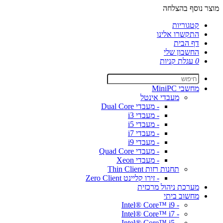
מוצר נוסף בהצלחה
קטגוריות
התקשרו אלינו
דף הבית
החשבון שלי
0
עגלת קניות
מחשבי MiniPC
מעבדי אינטל
- מעבדי Dual Core
- מעבדי i3
- מעבדי i5
- מעבדי i7
- מעבדי i9
- מעבדי Quad Core
- מעבדי Xeon
תחנות רזות Thin Client
- זירו קליינט Zero Client
מערכת ניהול מרכזית
מחשוב ביתי
- Intel® Core™ i9
- Intel® Core™ i7
- Intel® Core™ i5