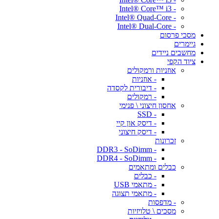
- Intel® Core™ i3
- Intel® Quad-Core
- Intel® Dual-Core
מסכי פרסום
גיימרים
מחשבים ניידים
ציוד הקפי
אוזניות ורמקולים
- אוזניות
- דיבורית לקסדה
- רמקולים
אחסון חיצוני \ פנימי
- SSD
- דיסק און קיי
- דיסק חיצוני
זכרונות
- DDR3 - SoDimm
- DDR4 - SoDimm
כבלים ומתאמים
- כבלים
- מתאמי USB
- מתאמי תצוגה
- מדפסות
מסכים \ טלויזיות