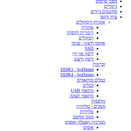
מסכי פרסום
גיימרים
מחשבים ניידים
ציוד הקפי
אוזניות ורמקולים
אוזניות
דיבורית לקסדה
רמקולים
אחסון חיצוני \ פנימי
SSD
דיסק און קיי
דיסק חיצוני
זכרונות
DDR3 - SoDimm
DDR4 - SoDimm
כבלים ומתאמים
כבלים
מתאמי USB
מתאמי תצוגה
מדפסות
מסכים \ טלויזיות
טלויזיות
מסכי מחשב
מערכות הפעלה ואופיס
אופיס