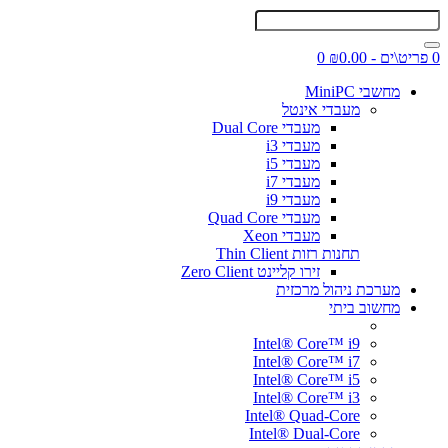
0 פריט\ים - ₪0.00
0
מחשבי MiniPC
מעבדי אינטל
מעבדי Dual Core
מעבדי i3
מעבדי i5
מעבדי i7
מעבדי i9
מעבדי Quad Core
מעבדי Xeon
תחנות רזות Thin Client
זירו קליינט Zero Client
מערכת ניהול מרכזית
מחשוב ביתי
Intel® Core™ i9
Intel® Core™ i7
Intel® Core™ i5
Intel® Core™ i3
Intel® Quad-Core
Intel® Dual-Core