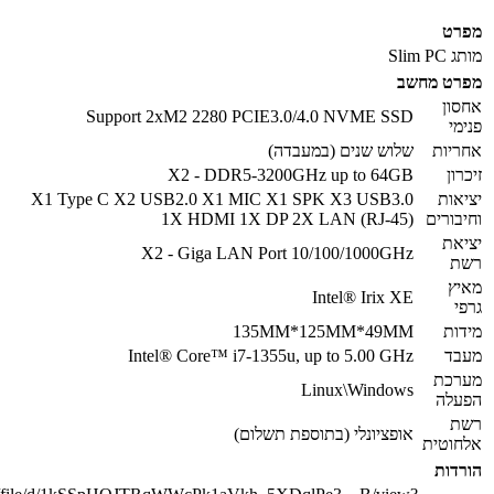
מפרט
מותג
Slim PC
מפרט מחשב
אחסון
Support 2xM2 2280 PCIE3.0/4.0 NVME SSD
פנימי
אחריות
שלוש שנים (במעבדה)
זיכרון
X2 - DDR5-3200GHz up to 64GB
יציאות
X1 Type C X2 USB2.0 X1 MIC X1 SPK X3 USB3.0
וחיבורים
1X HDMI 1X DP 2X LAN (RJ-45)
יציאת
X2 - Giga LAN Port 10/100/1000GHz
רשת
מאיץ
Intel® Irix XE
גרפי
מידות
135MM*125MM*49MM
מעבד
Intel® Core™ i7-1355u, up to 5.00 GHz
מערכת
Linux\Windows
הפעלה
רשת
אופציונלי (בתוספת תשלום)
אלחוטית
הורדות