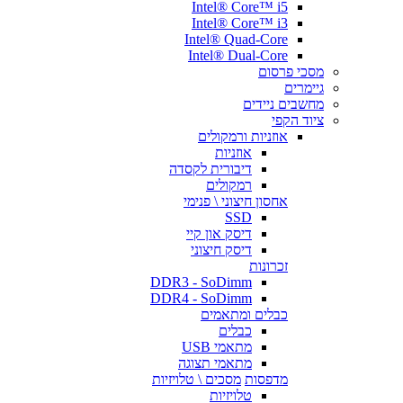
Intel® Core™ i5
Intel® Core™ i3
Intel® Quad-Core
Intel® Dual-Core
מסכי פרסום
גיימרים
מחשבים ניידים
ציוד הקפי
אוזניות ורמקולים
אוזניות
דיבורית לקסדה
רמקולים
אחסון חיצוני \ פנימי
SSD
דיסק און קיי
דיסק חיצוני
זכרונות
DDR3 - SoDimm
DDR4 - SoDimm
כבלים ומתאמים
כבלים
מתאמי USB
מתאמי תצוגה
מדפסות
מסכים \ טלויזיות
טלויזיות