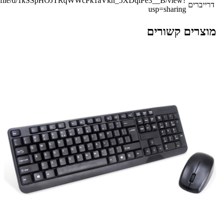
.com/file/d/1kSSpHOJTRqWWcPk1aVkh_5XDqlPe3__B/view?
דרייברים
usp=sharing
מוצרים קשורים