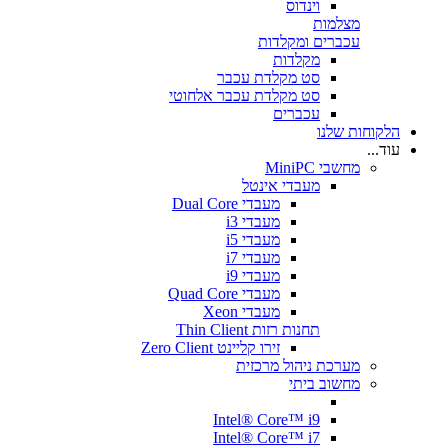
וינדוס
מצלמות
עכברים ומקלדות
מקלדות
סט מקלדת עכבר
סט מקלדת עכבר אלחוטי
עכברים
הלקוחות שלנו
עוד...
מחשבי MiniPC
מעבדי אינטל
מעבדי Dual Core
מעבדי i3
מעבדי i5
מעבדי i7
מעבדי i9
מעבדי Quad Core
מעבדי Xeon
תחנות רזות Thin Client
זירו קליינט Zero Client
מערכת ניהול מרכזית
מחשוב ביתי
Intel® Core™ i9
Intel® Core™ i7