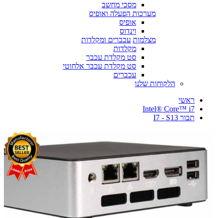
מסכי מחשב
מערכות הפעלה ואופיס
אופיס
וינדוס
מצלמות
עכברים ומקלדות
מקלדות
סט מקלדת עכבר
סט מקלדת עכבר אלחוטי
עכברים
הלקוחות שלנו
ראשי
Intel® Core™ i7
תבור I7 - S13