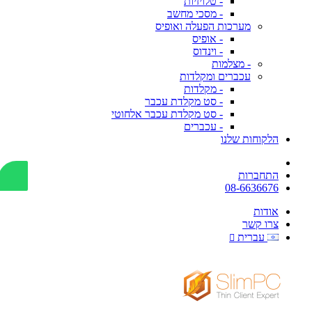
- טלויזיות
- מסכי מחשב
מערכות הפעלה ואופיס
- אופיס
- וינדוס
- מצלמות
עכברים ומקלדות
- מקלדות
- סט מקלדת עכבר
- סט מקלדת עכבר אלחוטי
- עכברים
הלקוחות שלנו
התחברות
08-6636676
אודות
צרו קשר
עברית