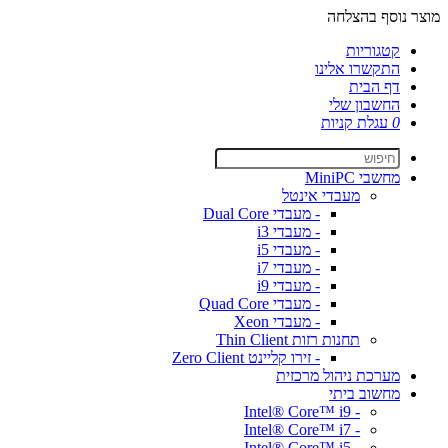
מוצר נוסף בהצלחה
קטגוריות
התקשרו אלינו
דף הבית
החשבון שלי
0
עגלת קניות
מחשבי MiniPC
מעבדי אינטל
- מעבדי Dual Core
- מעבדי i3
- מעבדי i5
- מעבדי i7
- מעבדי i9
- מעבדי Quad Core
- מעבדי Xeon
תחנות רזות Thin Client
- זירו קליינט Zero Client
מערכת ניהול מרכזית
מחשוב ביתי
- Intel® Core™ i9
- Intel® Core™ i7
- Intel® Core™ i5