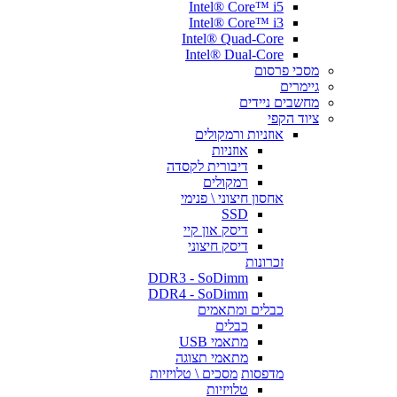
Intel® Core™ i5
Intel® Core™ i3
Intel® Quad-Core
Intel® Dual-Core
מסכי פרסום
גיימרים
מחשבים ניידים
ציוד הקפי
אוזניות ורמקולים
אוזניות
דיבורית לקסדה
רמקולים
אחסון חיצוני \ פנימי
SSD
דיסק און קיי
דיסק חיצוני
זכרונות
DDR3 - SoDimm
DDR4 - SoDimm
כבלים ומתאמים
כבלים
מתאמי USB
מתאמי תצוגה
מדפסות
מסכים \ טלויזיות
טלויזיות