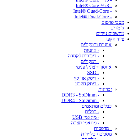
- Intel® Core™ i3
- Intel® Quad-Core
- Intel® Dual-Core
מסכי פרסום
גיימרים
מחשבים ניידים
ציוד הקפי
אוזניות ורמקולים
- אוזניות
- דיבורית לקסדה
- רמקולים
אחסון חיצוני \ פנימי
- SSD
- דיסק און קיי
- דיסק חיצוני
זכרונות
- DDR3 - SoDimm
- DDR4 - SoDimm
כבלים ומתאמים
- כבלים
- מתאמי USB
- מתאמי תצוגה
- מדפסות
מסכים \ טלויזיות