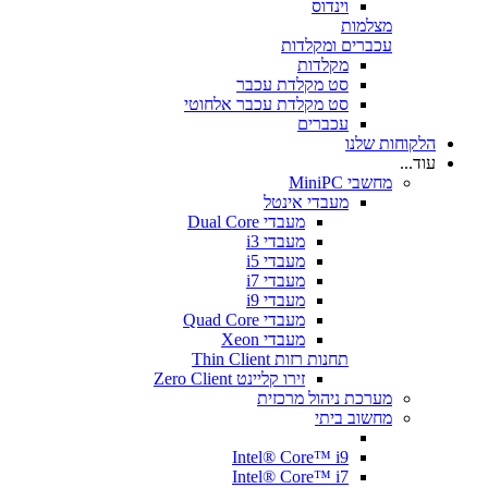
וינדוס
מצלמות
עכברים ומקלדות
מקלדות
סט מקלדת עכבר
סט מקלדת עכבר אלחוטי
עכברים
הלקוחות שלנו
עוד...
מחשבי MiniPC
מעבדי אינטל
מעבדי Dual Core
מעבדי i3
מעבדי i5
מעבדי i7
מעבדי i9
מעבדי Quad Core
מעבדי Xeon
תחנות רזות Thin Client
זירו קליינט Zero Client
מערכת ניהול מרכזית
מחשוב ביתי
Intel® Core™ i9
Intel® Core™ i7