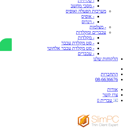
- טלויזיות
- מסכי מחשב
מערכות הפעלה ואופיס
- אופיס
- וינדוס
- מצלמות
עכברים ומקלדות
- מקלדות
- סט מקלדת עכבר
- סט מקלדת עכבר אלחוטי
- עכברים
הלקוחות שלנו
התחברות
08-6636676
אודות
צרו קשר
עברית