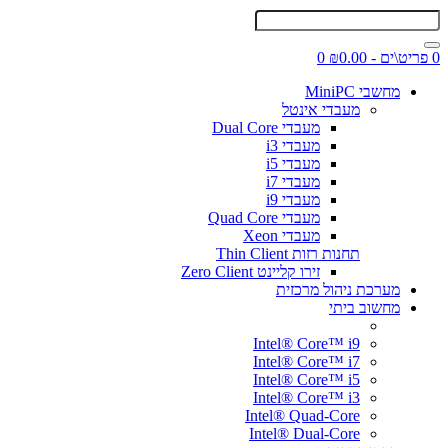
0 פריט\ים - ₪0.00
0
מחשבי MiniPC
מעבדי אינטל
מעבדי Dual Core
מעבדי i3
מעבדי i5
מעבדי i7
מעבדי i9
מעבדי Quad Core
מעבדי Xeon
תחנות רזות Thin Client
זירו קליינט Zero Client
מערכת ניהול מרכזית
מחשוב ביתי
Intel® Core™ i9
Intel® Core™ i7
Intel® Core™ i5
Intel® Core™ i3
Intel® Quad-Core
Intel® Dual-Core