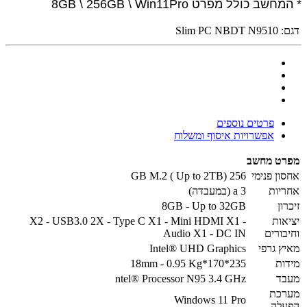
* המחשב כולל מפרט 8GB \ 256GB \ Win11Pro
דגם:
Slim PC NBDT N9510
פרטים נוספים
אפשרויות איסוף ומשלוח
מפרט מחשב
אחסון פנימי
256 GB M.2 ( Up to 2TB)
אחריות
3 a (במעבדה)
זיכרון
8GB - Up to 32GB
יציאות
X2 - USB3.0 2X - Type C X1 - Mini HDMI X1 -
וחיבורים
Audio X1 - DC IN
מאיץ גרפי
Intel® UHD Graphics
מידות
235*170*18mm - 0.95 Kg
מעבד
ntel® Processor N95 3.4 GHz
מערכת
Windows 11 Pro
הפעלה