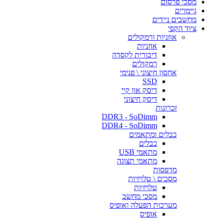
מסכי פרסום
גיימרים
מחשבים ניידים
ציוד הקפי
אוזניות ורמקולים
אוזניות
דיבורית לקסדה
רמקולים
אחסון חיצוני \ פנימי
SSD
דיסק און קיי
דיסק חיצוני
זכרונות
DDR3 - SoDimm
DDR4 - SoDimm
כבלים ומתאמים
כבלים
מתאמי USB
מתאמי תצוגה
מדפסות
מסכים \ טלויזיות
טלויזיות
מסכי מחשב
מערכות הפעלה ואופיס
אופיס