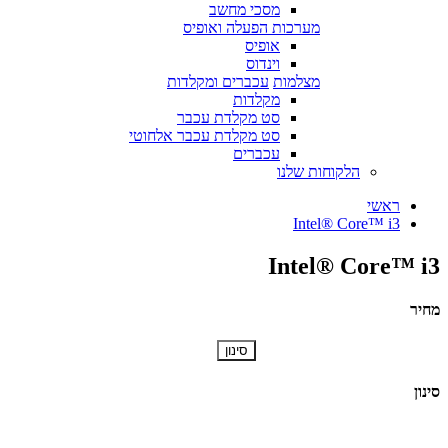
מסכי מחשב
מערכות הפעלה ואופיס
אופיס
וינדוס
מצלמות
עכברים ומקלדות
מקלדות
סט מקלדת עכבר
סט מקלדת עכבר אלחוטי
עכברים
הלקוחות שלנו
ראשי
Intel® Core™ i3
Intel® Core™ i3
מחיר
סינון
סינון