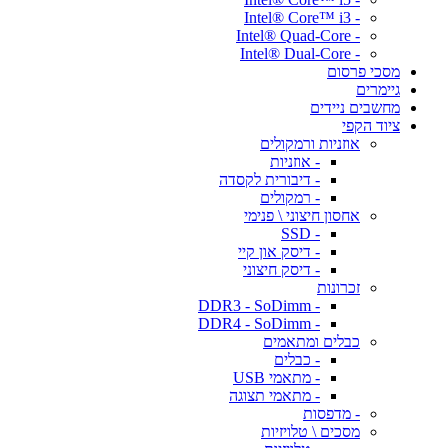
- Intel® Core™ i3
- Intel® Quad-Core
- Intel® Dual-Core
מסכי פרסום
גיימרים
מחשבים ניידים
ציוד הקפי
אוזניות ורמקולים
- אוזניות
- דיבורית לקסדה
- רמקולים
אחסון חיצוני \ פנימי
- SSD
- דיסק און קיי
- דיסק חיצוני
זכרונות
- DDR3 - SoDimm
- DDR4 - SoDimm
כבלים ומתאמים
- כבלים
- מתאמי USB
- מתאמי תצוגה
- מדפסות
מסכים \ טלויזיות