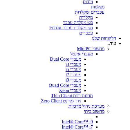
וינדוס
מצלמות
עכברים ומקלדות
מקלדות
סט מקלדת עכבר
סט מקלדת עכבר אלחוטי
עכברים
הלקוחות שלנו
עוד...
מחשבי MiniPC
מעבדי אינטל
מעבדי Dual Core
מעבדי i3
מעבדי i5
מעבדי i7
מעבדי i9
מעבדי Quad Core
מעבדי Xeon
תחנות רזות Thin Client
זירו קליינט Zero Client
מערכת ניהול מרכזית
מחשוב ביתי
Intel® Core™ i9
Intel® Core™ i7