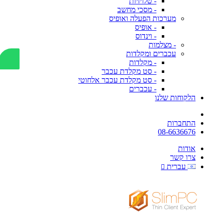
- טלויזיות
- מסכי מחשב
מערכות הפעלה ואופיס
- אופיס
- וינדוס
- מצלמות
עכברים ומקלדות
- מקלדות
- סט מקלדת עכבר
- סט מקלדת עכבר אלחוטי
- עכברים
הלקוחות שלנו
התחברות
08-6636676
אודות
צרו קשר
עברית