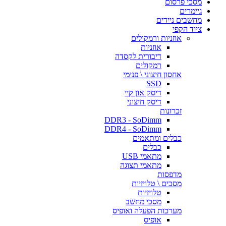
מסכי פרסום
גיימרים
מחשבים ניידים
ציוד הקפי
אוזניות ורמקולים
אוזניות
דיבורית לקסדה
רמקולים
אחסון חיצוני \ פנימי
SSD
דיסק און קיי
דיסק חיצוני
זכרונות
DDR3 - SoDimm
DDR4 - SoDimm
כבלים ומתאמים
כבלים
מתאמי USB
מתאמי תצוגה
מדפסות
מסכים \ טלויזיות
טלויזיות
מסכי מחשב
מערכות הפעלה ואופיס
אופיס