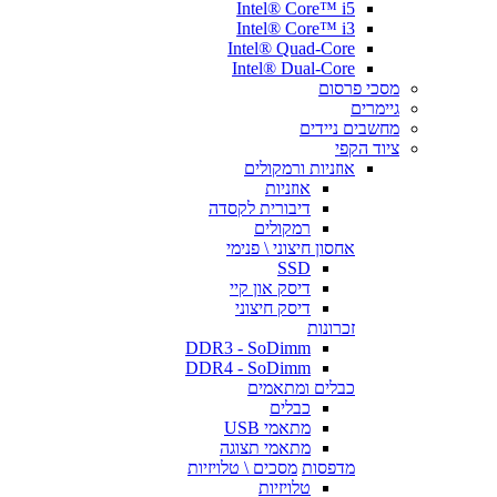
Intel® Core™ i5
Intel® Core™ i3
Intel® Quad-Core
Intel® Dual-Core
מסכי פרסום
גיימרים
מחשבים ניידים
ציוד הקפי
אוזניות ורמקולים
אוזניות
דיבורית לקסדה
רמקולים
אחסון חיצוני \ פנימי
SSD
דיסק און קיי
דיסק חיצוני
זכרונות
DDR3 - SoDimm
DDR4 - SoDimm
כבלים ומתאמים
כבלים
מתאמי USB
מתאמי תצוגה
מדפסות
מסכים \ טלויזיות
טלויזיות