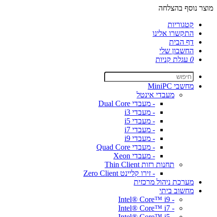
מוצר נוסף בהצלחה
קטגוריות
התקשרו אלינו
דף הבית
החשבון שלי
0
עגלת קניות
מחשבי MiniPC
מעבדי אינטל
- מעבדי Dual Core
- מעבדי i3
- מעבדי i5
- מעבדי i7
- מעבדי i9
- מעבדי Quad Core
- מעבדי Xeon
תחנות רזות Thin Client
- זירו קליינט Zero Client
מערכת ניהול מרכזית
מחשוב ביתי
- Intel® Core™ i9
- Intel® Core™ i7
- Intel® Core™ i5