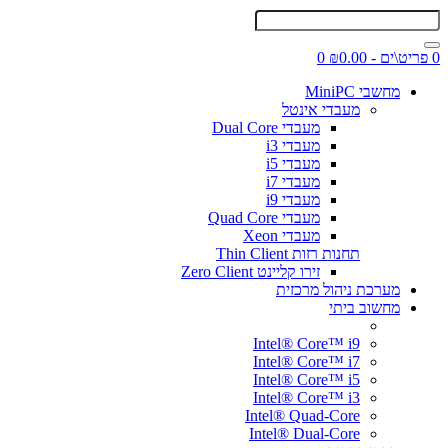
0 פריט\ים - ₪0.00
0
מחשבי MiniPC
מעבדי אינטל
מעבדי Dual Core
מעבדי i3
מעבדי i5
מעבדי i7
מעבדי i9
מעבדי Quad Core
מעבדי Xeon
תחנות רזות Thin Client
זירו קליינט Zero Client
מערכת ניהול מרכזית
מחשוב ביתי
Intel® Core™ i9
Intel® Core™ i7
Intel® Core™ i5
Intel® Core™ i3
Intel® Quad-Core
Intel® Dual-Core