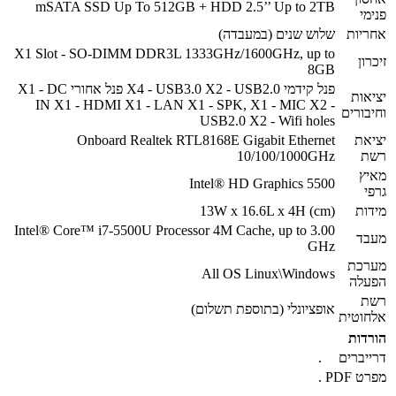
mSATA SSD Up To 512GB + HDD 2.5’’ Up to 2TB
פנימי
אחריות
שלוש שנים (במעבדה)
X1 Slot - SO-DIMM DDR3L 1333GHz/1600GHz, up to
זיכרון
8GB
פנל קידמי X4 - USB3.0 X2 - USB2.0 פנל אחורי X1 - DC
יציאות
IN X1 - HDMI X1 - LAN X1 - SPK, X1 - MIC X2 -
וחיבורים
USB2.0 X2 - Wifi holes
יציאת
Onboard Realtek RTL8168E Gigabit Ethernet
רשת
10/100/1000GHz
מאיץ
Intel® HD Graphics 5500
גרפי
מידות
13W x 16.6L x 4H (cm)
Intel® Core™ i7-5500U Processor 4M Cache, up to 3.00
מעבד
GHz
מערכת
All OS Linux\Windows
הפעלה
רשת
אופציונלי (בתוספת תשלום)
אלחוטית
הורדות
דרייברים
.
מפרט PDF
.