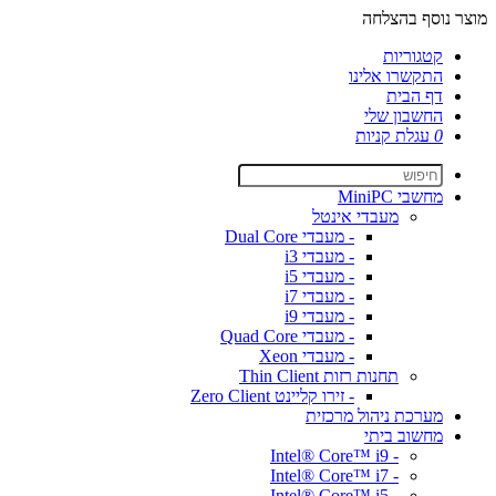
מוצר נוסף בהצלחה
קטגוריות
התקשרו אלינו
דף הבית
החשבון שלי
0
עגלת קניות
מחשבי MiniPC
מעבדי אינטל
- מעבדי Dual Core
- מעבדי i3
- מעבדי i5
- מעבדי i7
- מעבדי i9
- מעבדי Quad Core
- מעבדי Xeon
תחנות רזות Thin Client
- זירו קליינט Zero Client
מערכת ניהול מרכזית
מחשוב ביתי
- Intel® Core™ i9
- Intel® Core™ i7
- Intel® Core™ i5