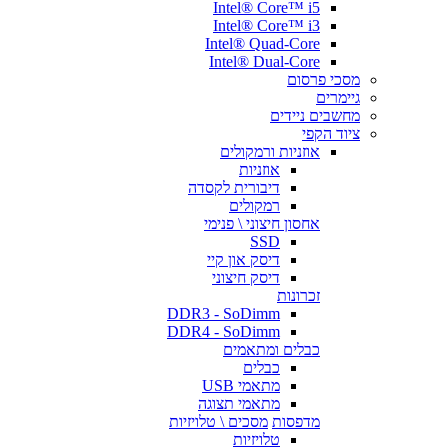
Intel® Core™ i5
Intel® Core™ i3
Intel® Quad-Core
Intel® Dual-Core
מסכי פרסום
גיימרים
מחשבים ניידים
ציוד הקפי
אוזניות ורמקולים
אוזניות
דיבורית לקסדה
רמקולים
אחסון חיצוני \ פנימי
SSD
דיסק און קיי
דיסק חיצוני
זכרונות
DDR3 - SoDimm
DDR4 - SoDimm
כבלים ומתאמים
כבלים
מתאמי USB
מתאמי תצוגה
מדפסות
מסכים \ טלויזיות
טלויזיות