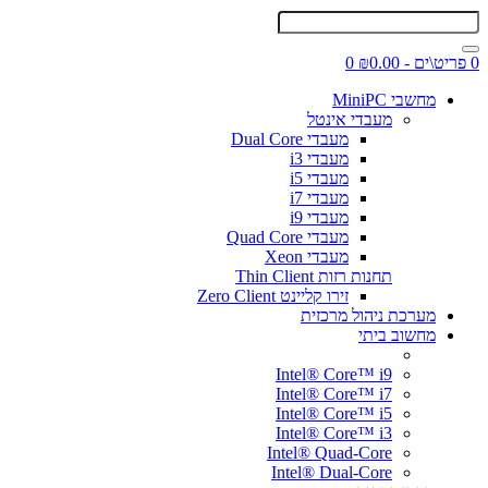
0 פריט\ים - ₪0.00
0
מחשבי MiniPC
מעבדי אינטל
מעבדי Dual Core
מעבדי i3
מעבדי i5
מעבדי i7
מעבדי i9
מעבדי Quad Core
מעבדי Xeon
תחנות רזות Thin Client
זירו קליינט Zero Client
מערכת ניהול מרכזית
מחשוב ביתי
Intel® Core™ i9
Intel® Core™ i7
Intel® Core™ i5
Intel® Core™ i3
Intel® Quad-Core
Intel® Dual-Core