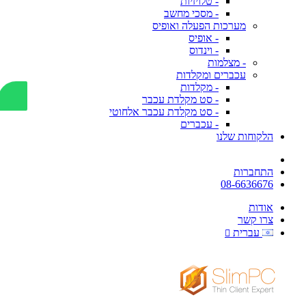
- טלויזיות
- מסכי מחשב
מערכות הפעלה ואופיס
- אופיס
- וינדוס
- מצלמות
עכברים ומקלדות
- מקלדות
- סט מקלדת עכבר
- סט מקלדת עכבר אלחוטי
- עכברים
הלקוחות שלנו
התחברות
08-6636676
אודות
צרו קשר
עברית