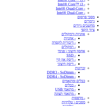
- Intel® Core™ i3
- Intel® Quad-Core
- Intel® Dual-Core
מסכי פרסום
גיימרים
מחשבים ניידים
ציוד הקפי
אוזניות ורמקולים
- אוזניות
- דיבורית לקסדה
- רמקולים
אחסון חיצוני \ פנימי
- SSD
- דיסק און קיי
- דיסק חיצוני
זכרונות
- DDR3 - SoDimm
- DDR4 - SoDimm
כבלים ומתאמים
- כבלים
- מתאמי USB
- מתאמי תצוגה
- מדפסות
מסכים \ טלויזיות