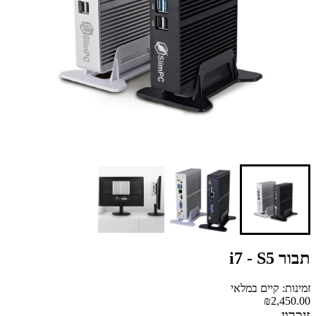
תבור i7 - S5
זמינות: קיים במלאי
₪2,450.00
זיכרון