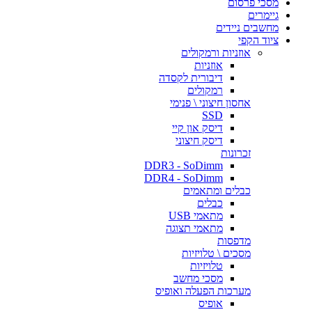
מסכי פרסום
גיימרים
מחשבים ניידים
ציוד הקפי
אוזניות ורמקולים
אוזניות
דיבורית לקסדה
רמקולים
אחסון חיצוני \ פנימי
SSD
דיסק און קיי
דיסק חיצוני
זכרונות
DDR3 - SoDimm
DDR4 - SoDimm
כבלים ומתאמים
כבלים
מתאמי USB
מתאמי תצוגה
מדפסות
מסכים \ טלויזיות
טלויזיות
מסכי מחשב
מערכות הפעלה ואופיס
אופיס