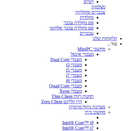
וינדוס
מצלמות
עכברים ומקלדות
מקלדות
סט מקלדת עכבר
סט מקלדת עכבר אלחוטי
עכברים
הלקוחות שלנו
עוד...
מחשבי MiniPC
מעבדי אינטל
מעבדי Dual Core
מעבדי i3
מעבדי i5
מעבדי i7
מעבדי i9
מעבדי Quad Core
מעבדי Xeon
תחנות רזות Thin Client
זירו קליינט Zero Client
מערכת ניהול מרכזית
מחשוב ביתי
Intel® Core™ i9
Intel® Core™ i7