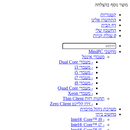
מוצר נוסף בהצלחה
קטגוריות
התקשרו אלינו
דף הבית
החשבון שלי
0
עגלת קניות
מחשבי MiniPC
מעבדי אינטל
- מעבדי Dual Core
- מעבדי i3
- מעבדי i5
- מעבדי i7
- מעבדי i9
- מעבדי Quad Core
- מעבדי Xeon
תחנות רזות Thin Client
- זירו קליינט Zero Client
מערכת ניהול מרכזית
מחשוב ביתי
- Intel® Core™ i9
- Intel® Core™ i7
- Intel® Core™ i5