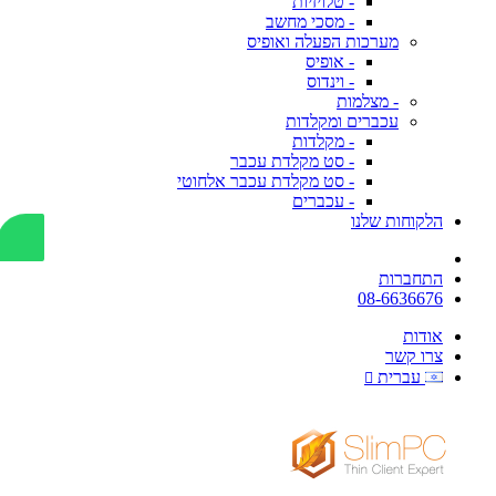
- טלויזיות
- מסכי מחשב
מערכות הפעלה ואופיס
- אופיס
- וינדוס
- מצלמות
עכברים ומקלדות
- מקלדות
- סט מקלדת עכבר
- סט מקלדת עכבר אלחוטי
- עכברים
הלקוחות שלנו
התחברות
08-6636676
אודות
צרו קשר
עברית