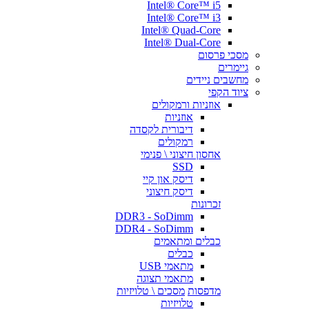
Intel® Core™ i5
Intel® Core™ i3
Intel® Quad-Core
Intel® Dual-Core
מסכי פרסום
גיימרים
מחשבים ניידים
ציוד הקפי
אוזניות ורמקולים
אוזניות
דיבורית לקסדה
רמקולים
אחסון חיצוני \ פנימי
SSD
דיסק און קיי
דיסק חיצוני
זכרונות
DDR3 - SoDimm
DDR4 - SoDimm
כבלים ומתאמים
כבלים
מתאמי USB
מתאמי תצוגה
מדפסות
מסכים \ טלויזיות
טלויזיות