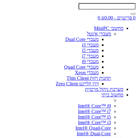
0 פריט\ים - ₪0.00
0
מחשבי MiniPC
מעבדי אינטל
מעבדי Dual Core
מעבדי i3
מעבדי i5
מעבדי i7
מעבדי i9
מעבדי Quad Core
מעבדי Xeon
תחנות רזות Thin Client
זירו קליינט Zero Client
מערכת ניהול מרכזית
מחשוב ביתי
Intel® Core™ i9
Intel® Core™ i7
Intel® Core™ i5
Intel® Core™ i3
Intel® Quad-Core
Intel® Dual-Core