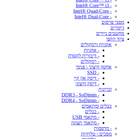
- Intel® Core™ i3
- Intel® Quad-Core
- Intel® Dual-Core
מסכי פרסום
גיימרים
מחשבים ניידים
ציוד הקפי
אוזניות ורמקולים
- אוזניות
- דיבורית לקסדה
- רמקולים
אחסון חיצוני \ פנימי
- SSD
- דיסק און קיי
- דיסק חיצוני
זכרונות
- DDR3 - SoDimm
- DDR4 - SoDimm
כבלים ומתאמים
- כבלים
- מתאמי USB
- מתאמי תצוגה
- מדפסות
מסכים \ טלויזיות