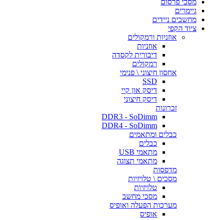
מסכי פרסום
גיימרים
מחשבים ניידים
ציוד הקפי
אוזניות ורמקולים
אוזניות
דיבורית לקסדה
רמקולים
אחסון חיצוני \ פנימי
SSD
דיסק און קיי
דיסק חיצוני
זכרונות
DDR3 - SoDimm
DDR4 - SoDimm
כבלים ומתאמים
כבלים
מתאמי USB
מתאמי תצוגה
מדפסות
מסכים \ טלויזיות
טלויזיות
מסכי מחשב
מערכות הפעלה ואופיס
אופיס