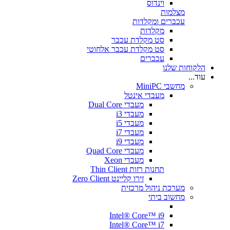
וינדוס
מצלמות
עכברים ומקלדות
מקלדות
סט מקלדת עכבר
סט מקלדת עכבר אלחוטי
עכברים
הלקוחות שלנו
עוד...
מחשבי MiniPC
מעבדי אינטל
מעבדי Dual Core
מעבדי i3
מעבדי i5
מעבדי i7
מעבדי i9
מעבדי Quad Core
מעבדי Xeon
תחנות רזות Thin Client
זירו קליינט Zero Client
מערכת ניהול מרכזית
מחשוב ביתי
Intel® Core™ i9
Intel® Core™ i7