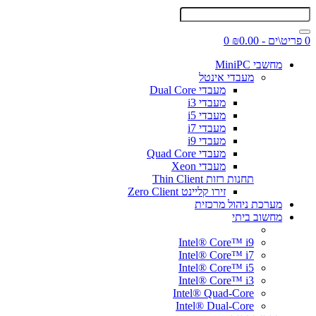
0 פריט\ים - ₪0.00
0
מחשבי MiniPC
מעבדי אינטל
מעבדי Dual Core
מעבדי i3
מעבדי i5
מעבדי i7
מעבדי i9
מעבדי Quad Core
מעבדי Xeon
תחנות רזות Thin Client
זירו קליינט Zero Client
מערכת ניהול מרכזית
מחשוב ביתי
Intel® Core™ i9
Intel® Core™ i7
Intel® Core™ i5
Intel® Core™ i3
Intel® Quad-Core
Intel® Dual-Core