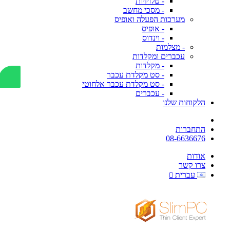
- טלויזיות
- מסכי מחשב
מערכות הפעלה ואופיס
- אופיס
- וינדוס
- מצלמות
עכברים ומקלדות
- מקלדות
- סט מקלדת עכבר
- סט מקלדת עכבר אלחוטי
- עכברים
הלקוחות שלנו
התחברות
08-6636676
אודות
צרו קשר
עברית