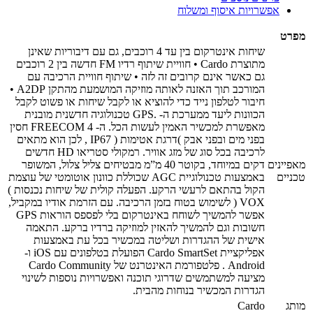
אפשרויות איסוף ומשלוח
מפרט
שיחות אינטרקום בין עד 4 רוכבים, גם עם דיבוריות שאינן
מתוצרת Cardo • חוויית שיתוף רדיו FM חדשה בין 2 רוכבים
גם כאשר אינם קרובים זה לזה • שיתוף חוויית הרכיבה עם
המורכב תוך האזנה לאותה מוזיקה המושמעת מהתקן A2DP •
חיבור לטלפון נייד כדי להוציא או לקבל שיחות או פשוט לקבל
הכוונות ליעד ממערכת ה- .GPS טכנולוגיה חדשנית מובנית
מאפשרת למכשיר האמין לעשות הכל. ה- FREECOM 4 חסין
בפני מים ובפני אבק )דרגת אטימות ( IP67 , לכן הוא מתאים
לרכיבה בכל סוג של מזג אוויר. רמקולי סטריאו HD חדשים
מאפיינים
דקים במיוחד, בקוטר 40 מ”מ מבטיחים צליל צלול, המשופר
טכניים
באמצעות טכנולוגיית AGC שכוללת כוונון אוטומטי של עוצמת
הקול בהתאם לרעשי הרקע. הפעלה קולית של שיחות נכנסות )
VOX ( לשימוש בטוח בזמן הרכיבה. עם הזרמת אודיו במקביל,
אפשר להמשיך לשוחח באינטרקום בלי לפספס הוראות GPS
חשובות וגם להמשיך להאזין למוזיקה ברדיו ברקע. התאמה
אישית של ההגדרות ושליטה במכשיר בכל עת באמצעות
אפליקציית Cardo SmartSet הפועלת בטלפונים עם iOS ו-
Android . פלטפורמת האינטרנט של Cardo Community
מציעה למשתמשים שדרוגי תוכנה ואפשרויות נוספות לשינוי
הגדרות המכשיר בנוחות מהבית.
מותג
Cardo