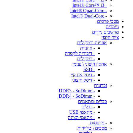
- Intel® Core™ i3
- Intel® Quad-Core
- Intel® Dual-Core
מסכי פרסום
גיימרים
מחשבים ניידים
ציוד הקפי
אוזניות ורמקולים
- אוזניות
- דיבורית לקסדה
- רמקולים
אחסון חיצוני \ פנימי
- SSD
- דיסק און קיי
- דיסק חיצוני
זכרונות
- DDR3 - SoDimm
- DDR4 - SoDimm
כבלים ומתאמים
- כבלים
- מתאמי USB
- מתאמי תצוגה
- מדפסות
מסכים \ טלויזיות