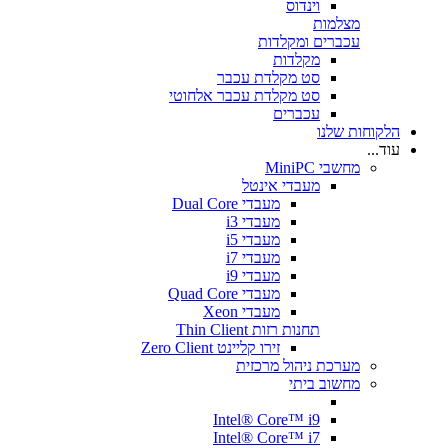
וינדוס
מצלמות
עכברים ומקלדות
מקלדות
סט מקלדת עכבר
סט מקלדת עכבר אלחוטי
עכברים
הלקוחות שלנו
עוד...
מחשבי MiniPC
מעבדי אינטל
מעבדי Dual Core
מעבדי i3
מעבדי i5
מעבדי i7
מעבדי i9
מעבדי Quad Core
מעבדי Xeon
תחנות רזות Thin Client
זירו קליינט Zero Client
מערכת ניהול מרכזית
מחשוב ביתי
Intel® Core™ i9
Intel® Core™ i7