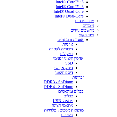
Intel® Core™ i5
Intel® Core™ i3
Intel® Quad-Core
Intel® Dual-Core
מסכי פרסום
גיימרים
מחשבים ניידים
ציוד הקפי
אוזניות ורמקולים
אוזניות
דיבורית לקסדה
רמקולים
אחסון חיצוני \ פנימי
SSD
דיסק און קיי
דיסק חיצוני
זכרונות
DDR3 - SoDimm
DDR4 - SoDimm
כבלים ומתאמים
כבלים
מתאמי USB
מתאמי תצוגה
מדפסות
מסכים \ טלויזיות
טלויזיות