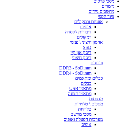
מסכי פרסום
גיימרים
מחשבים ניידים
ציוד הקפי
אוזניות ורמקולים
אוזניות
דיבורית לקסדה
רמקולים
אחסון חיצוני \ פנימי
SSD
דיסק און קיי
דיסק חיצוני
זכרונות
DDR3 - SoDimm
DDR4 - SoDimm
כבלים ומתאמים
כבלים
מתאמי USB
מתאמי תצוגה
מדפסות
מסכים \ טלויזיות
טלויזיות
מסכי מחשב
מערכות הפעלה ואופיס
אופיס