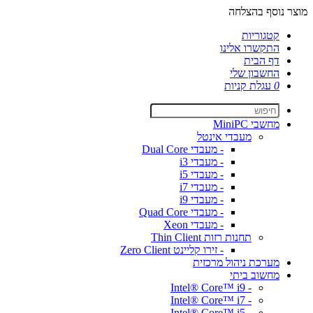
מוצר נוסף בהצלחה
קטגוריות
התקשרו אלינו
דף הבית
החשבון שלי
0
עגלת קניות
מחשבי MiniPC
מעבדי אינטל
- מעבדי Dual Core
- מעבדי i3
- מעבדי i5
- מעבדי i7
- מעבדי i9
- מעבדי Quad Core
- מעבדי Xeon
תחנות רזות Thin Client
- זירו קליינט Zero Client
מערכת ניהול מרכזית
מחשוב ביתי
- Intel® Core™ i9
- Intel® Core™ i7
- Intel® Core™ i5