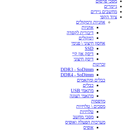
מסכי פרסום
גיימרים
מחשבים ניידים
ציוד הקפי
אוזניות ורמקולים
אוזניות
דיבורית לקסדה
רמקולים
אחסון חיצוני \ פנימי
SSD
דיסק און קיי
דיסק חיצוני
זכרונות
DDR3 - SoDimm
DDR4 - SoDimm
כבלים ומתאמים
כבלים
מתאמי USB
מתאמי תצוגה
מדפסות
מסכים \ טלויזיות
טלויזיות
מסכי מחשב
מערכות הפעלה ואופיס
אופיס