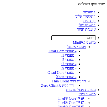
מוצר נוסף בהצלחה
קטגוריות
התקשרו אלינו
דף הבית
החשבון שלי
0
עגלת קניות
מחשבי MiniPC
מעבדי אינטל
- מעבדי Dual Core
- מעבדי i3
- מעבדי i5
- מעבדי i7
- מעבדי i9
- מעבדי Quad Core
- מעבדי Xeon
תחנות רזות Thin Client
- זירו קליינט Zero Client
מערכת ניהול מרכזית
מחשוב ביתי
- Intel® Core™ i9
- Intel® Core™ i7
- Intel® Core™ i5