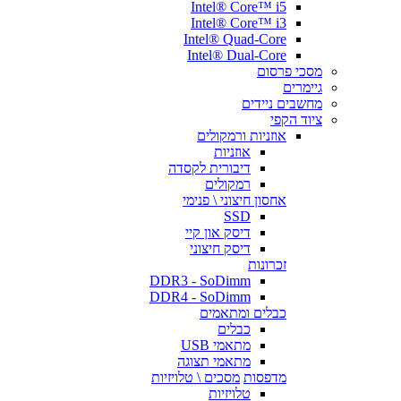
Intel® Core™ i5
Intel® Core™ i3
Intel® Quad-Core
Intel® Dual-Core
מסכי פרסום
גיימרים
מחשבים ניידים
ציוד הקפי
אוזניות ורמקולים
אוזניות
דיבורית לקסדה
רמקולים
אחסון חיצוני \ פנימי
SSD
דיסק און קיי
דיסק חיצוני
זכרונות
DDR3 - SoDimm
DDR4 - SoDimm
כבלים ומתאמים
כבלים
מתאמי USB
מתאמי תצוגה
מדפסות
מסכים \ טלויזיות
טלויזיות