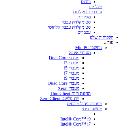
וינדוס
מצלמות
עכברים ומקלדות
מקלדות
סט מקלדת עכבר
סט מקלדת עכבר אלחוטי
עכברים
הלקוחות שלנו
עוד...
מחשבי MiniPC
מעבדי אינטל
מעבדי Dual Core
מעבדי i3
מעבדי i5
מעבדי i7
מעבדי i9
מעבדי Quad Core
מעבדי Xeon
תחנות רזות Thin Client
זירו קליינט Zero Client
מערכת ניהול מרכזית
מחשוב ביתי
Intel® Core™ i9
Intel® Core™ i7