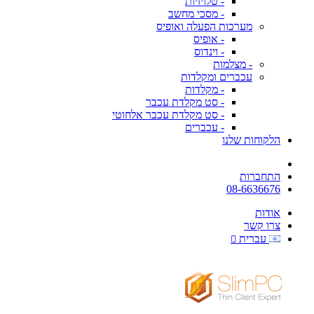
- טלויזיות
- מסכי מחשב
מערכות הפעלה ואופיס
- אופיס
- וינדוס
- מצלמות
עכברים ומקלדות
- מקלדות
- סט מקלדת עכבר
- סט מקלדת עכבר אלחוטי
- עכברים
הלקוחות שלנו
התחברות
08-6636676
אודות
צרו קשר
עברית