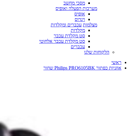
מסכי מחשב
מערכות הפעלה ואופיס
אופיס
וינדוס
מצלמות
עכברים ומקלדות
מקלדות
סט מקלדת עכבר
סט מקלדת עכבר אלחוטי
עכברים
הלקוחות שלנו
ראשי
אוזניות כפתור Philips PRO6105BK שחור