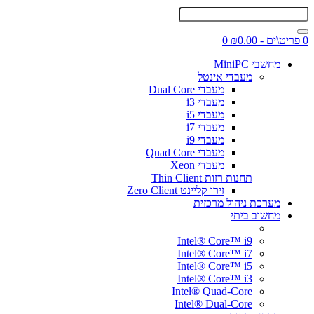
0 פריט\ים - ₪0.00
0
מחשבי MiniPC
מעבדי אינטל
מעבדי Dual Core
מעבדי i3
מעבדי i5
מעבדי i7
מעבדי i9
מעבדי Quad Core
מעבדי Xeon
תחנות רזות Thin Client
זירו קליינט Zero Client
מערכת ניהול מרכזית
מחשוב ביתי
Intel® Core™ i9
Intel® Core™ i7
Intel® Core™ i5
Intel® Core™ i3
Intel® Quad-Core
Intel® Dual-Core