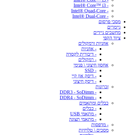
- Intel® Core™ i3
- Intel® Quad-Core
- Intel® Dual-Core
מסכי פרסום
גיימרים
מחשבים ניידים
ציוד הקפי
אוזניות ורמקולים
- אוזניות
- דיבורית לקסדה
- רמקולים
אחסון חיצוני \ פנימי
- SSD
- דיסק און קיי
- דיסק חיצוני
זכרונות
- DDR3 - SoDimm
- DDR4 - SoDimm
כבלים ומתאמים
- כבלים
- מתאמי USB
- מתאמי תצוגה
- מדפסות
מסכים \ טלויזיות