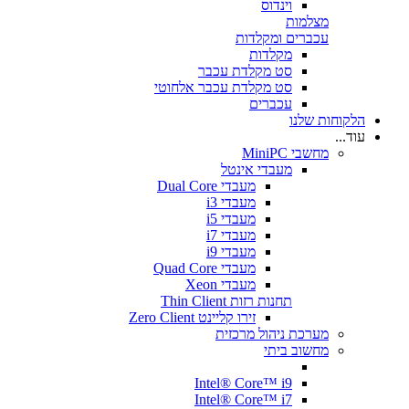
וינדוס
מצלמות
עכברים ומקלדות
מקלדות
סט מקלדת עכבר
סט מקלדת עכבר אלחוטי
עכברים
הלקוחות שלנו
עוד...
מחשבי MiniPC
מעבדי אינטל
מעבדי Dual Core
מעבדי i3
מעבדי i5
מעבדי i7
מעבדי i9
מעבדי Quad Core
מעבדי Xeon
תחנות רזות Thin Client
זירו קליינט Zero Client
מערכת ניהול מרכזית
מחשוב ביתי
Intel® Core™ i9
Intel® Core™ i7