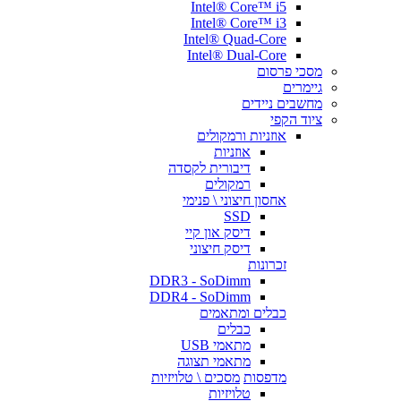
Intel® Core™ i5
Intel® Core™ i3
Intel® Quad-Core
Intel® Dual-Core
מסכי פרסום
גיימרים
מחשבים ניידים
ציוד הקפי
אוזניות ורמקולים
אוזניות
דיבורית לקסדה
רמקולים
אחסון חיצוני \ פנימי
SSD
דיסק און קיי
דיסק חיצוני
זכרונות
DDR3 - SoDimm
DDR4 - SoDimm
כבלים ומתאמים
כבלים
מתאמי USB
מתאמי תצוגה
מדפסות
מסכים \ טלויזיות
טלויזיות