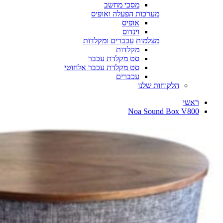
מסכי מחשב
מערכות הפעלה ואופיס
אופיס
וינדוס
מצלמות
עכברים ומקלדות
מקלדות
סט מקלדת עכבר
סט מקלדת עכבר אלחוטי
עכברים
הלקוחות שלנו
ראשי
Noa Sound Box V800