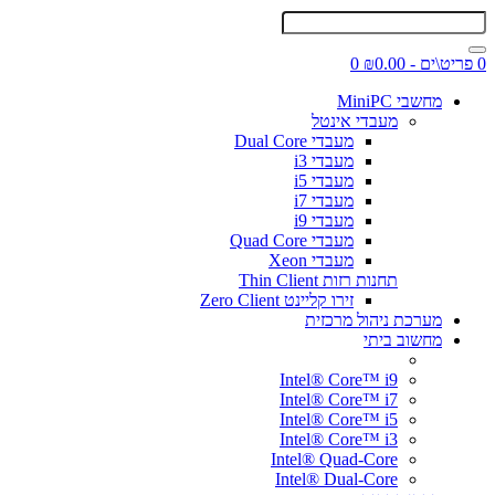
0 פריט\ים - ₪0.00
0
מחשבי MiniPC
מעבדי אינטל
מעבדי Dual Core
מעבדי i3
מעבדי i5
מעבדי i7
מעבדי i9
מעבדי Quad Core
מעבדי Xeon
תחנות רזות Thin Client
זירו קליינט Zero Client
מערכת ניהול מרכזית
מחשוב ביתי
Intel® Core™ i9
Intel® Core™ i7
Intel® Core™ i5
Intel® Core™ i3
Intel® Quad-Core
Intel® Dual-Core