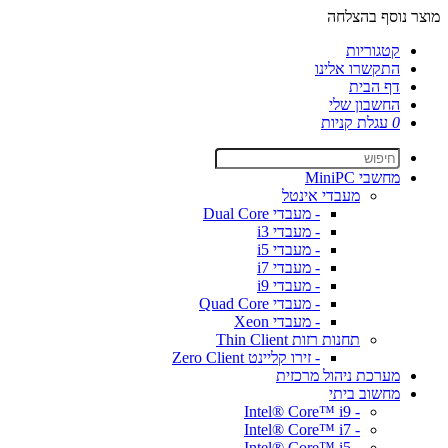
מוצר נוסף בהצלחה
קטגוריות
התקשרו אלינו
דף הבית
החשבון שלי
0
עגלת קניות
מחשבי MiniPC
מעבדי אינטל
- מעבדי Dual Core
- מעבדי i3
- מעבדי i5
- מעבדי i7
- מעבדי i9
- מעבדי Quad Core
- מעבדי Xeon
תחנות רזות Thin Client
- זירו קליינט Zero Client
מערכת ניהול מרכזית
מחשוב ביתי
- Intel® Core™ i9
- Intel® Core™ i7
- Intel® Core™ i5