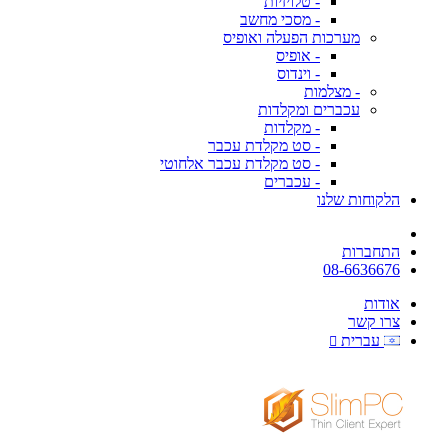
- טלויזיות
- מסכי מחשב
מערכות הפעלה ואופיס
- אופיס
- וינדוס
- מצלמות
עכברים ומקלדות
- מקלדות
- סט מקלדת עכבר
- סט מקלדת עכבר אלחוטי
- עכברים
הלקוחות שלנו
התחברות
08-6636676
אודות
צרו קשר
עברית