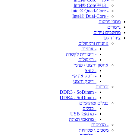
- Intel® Core™ i3
- Intel® Quad-Core
- Intel® Dual-Core
מסכי פרסום
גיימרים
מחשבים ניידים
ציוד הקפי
אוזניות ורמקולים
- אוזניות
- דיבורית לקסדה
- רמקולים
אחסון חיצוני \ פנימי
- SSD
- דיסק און קיי
- דיסק חיצוני
זכרונות
- DDR3 - SoDimm
- DDR4 - SoDimm
כבלים ומתאמים
- כבלים
- מתאמי USB
- מתאמי תצוגה
- מדפסות
מסכים \ טלויזיות