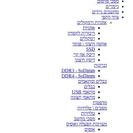
מסכי פרסום
גיימרים
מחשבים ניידים
ציוד הקפי
אוזניות ורמקולים
אוזניות
דיבורית לקסדה
רמקולים
אחסון חיצוני \ פנימי
SSD
דיסק און קיי
דיסק חיצוני
זכרונות
DDR3 - SoDimm
DDR4 - SoDimm
כבלים ומתאמים
כבלים
מתאמי USB
מתאמי תצוגה
מדפסות
מסכים \ טלויזיות
טלויזיות
מסכי מחשב
מערכות הפעלה ואופיס
אופיס