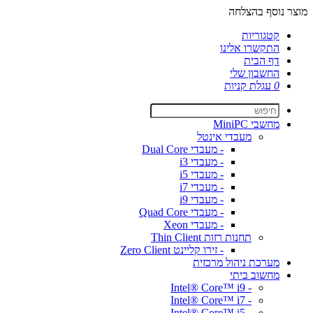
מוצר נוסף בהצלחה
קטגוריות
התקשרו אלינו
דף הבית
החשבון שלי
0
עגלת קניות
מחשבי MiniPC
מעבדי אינטל
- מעבדי Dual Core
- מעבדי i3
- מעבדי i5
- מעבדי i7
- מעבדי i9
- מעבדי Quad Core
- מעבדי Xeon
תחנות רזות Thin Client
- זירו קליינט Zero Client
מערכת ניהול מרכזית
מחשוב ביתי
- Intel® Core™ i9
- Intel® Core™ i7
- Intel® Core™ i5