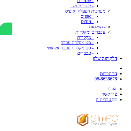
- טלויזיות
- מסכי מחשב
מערכות הפעלה ואופיס
- אופיס
- וינדוס
- מצלמות
עכברים ומקלדות
- מקלדות
- סט מקלדת עכבר
- סט מקלדת עכבר אלחוטי
- עכברים
הלקוחות שלנו
התחברות
08-6636676
אודות
צרו קשר
עברית