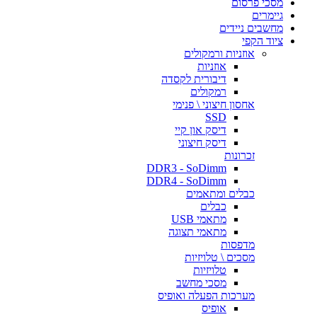
מסכי פרסום
גיימרים
מחשבים ניידים
ציוד הקפי
אוזניות ורמקולים
אוזניות
דיבורית לקסדה
רמקולים
אחסון חיצוני \ פנימי
SSD
דיסק און קיי
דיסק חיצוני
זכרונות
DDR3 - SoDimm
DDR4 - SoDimm
כבלים ומתאמים
כבלים
מתאמי USB
מתאמי תצוגה
מדפסות
מסכים \ טלויזיות
טלויזיות
מסכי מחשב
מערכות הפעלה ואופיס
אופיס