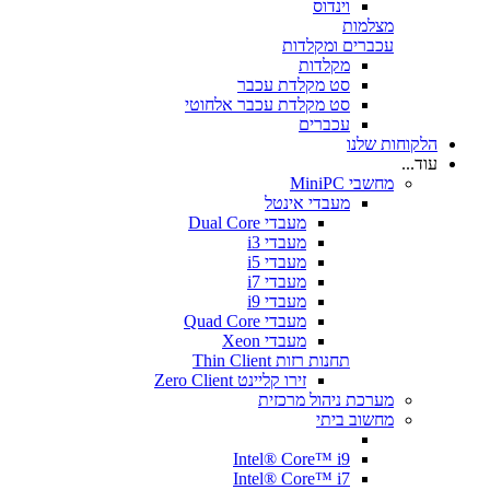
וינדוס
מצלמות
עכברים ומקלדות
מקלדות
סט מקלדת עכבר
סט מקלדת עכבר אלחוטי
עכברים
הלקוחות שלנו
עוד...
מחשבי MiniPC
מעבדי אינטל
מעבדי Dual Core
מעבדי i3
מעבדי i5
מעבדי i7
מעבדי i9
מעבדי Quad Core
מעבדי Xeon
תחנות רזות Thin Client
זירו קליינט Zero Client
מערכת ניהול מרכזית
מחשוב ביתי
Intel® Core™ i9
Intel® Core™ i7