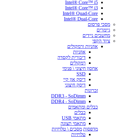
Intel® Core™ i5
Intel® Core™ i3
Intel® Quad-Core
Intel® Dual-Core
מסכי פרסום
גיימרים
מחשבים ניידים
ציוד הקפי
אוזניות ורמקולים
אוזניות
דיבורית לקסדה
רמקולים
אחסון חיצוני \ פנימי
SSD
דיסק און קיי
דיסק חיצוני
זכרונות
DDR3 - SoDimm
DDR4 - SoDimm
כבלים ומתאמים
כבלים
מתאמי USB
מתאמי תצוגה
מדפסות
מסכים \ טלויזיות
טלויזיות