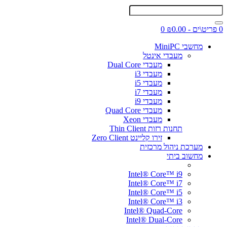
0 פריט\ים - ₪0.00
0
מחשבי MiniPC
מעבדי אינטל
מעבדי Dual Core
מעבדי i3
מעבדי i5
מעבדי i7
מעבדי i9
מעבדי Quad Core
מעבדי Xeon
תחנות רזות Thin Client
זירו קליינט Zero Client
מערכת ניהול מרכזית
מחשוב ביתי
Intel® Core™ i9
Intel® Core™ i7
Intel® Core™ i5
Intel® Core™ i3
Intel® Quad-Core
Intel® Dual-Core