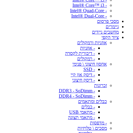
- Intel® Core™ i3
- Intel® Quad-Core
- Intel® Dual-Core
מסכי פרסום
גיימרים
מחשבים ניידים
ציוד הקפי
אוזניות ורמקולים
- אוזניות
- דיבורית לקסדה
- רמקולים
אחסון חיצוני \ פנימי
- SSD
- דיסק און קיי
- דיסק חיצוני
זכרונות
- DDR3 - SoDimm
- DDR4 - SoDimm
כבלים ומתאמים
- כבלים
- מתאמי USB
- מתאמי תצוגה
- מדפסות
מסכים \ טלויזיות