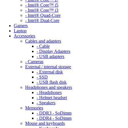
- Intel® Core™ i5
- Intel® Core™ i3
- Intel® Quad-Core
- Intel® Dual-Core
Gamers
Laptop
Accessories
Cables and adapters
- Cable
- Display Adapters
- USB adapters
- Cameras
External / internal storage
- External disk
- SSD
- USB flash disk
Headphones and speakers
- Headphones
- Helmet headset
- Speakers
Memories
- DDR3 - SoDimm
- DDR4 - SoDimm
Mouse and keyboards