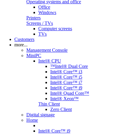
Operating systems and office
Office
Windows
Printers
Screens / TVs
Computer screens
TVs
Customers
more...
Management Console
MiniPC
Intel® CPU
™Intel® Dual Core
Intel® Core™ i3
Intel® Core™ i5
Intel® Core™ i7
Intel® Core™ i9
Intel® Quad Core™
Intel® Xeon™
Thin Client
Zero Client
Digital signage
Home
Intel® Core™ i9