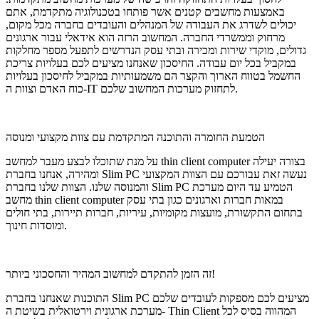
באמצעות מחשבים קטנים אשר פותחו בטכנולוגיה מתקדמת, אתם
יכולים לשדרג את העבודה של המנהלים והעובדים בחברה מכל מקום,
מרחוק וממשרדי החברה. המחשוב הרזה הוא אידאלי עבור ארגונים
גדולים, מוקדי שירות ומכירה ובתי עסק הנדרשים לתפעל מספר מחלקות
במקביל בכל יום עבודה. החיסכון שאנחנו מציעים לכם בעלויות צריכת
החשמל בטווח הארוך והקצר הם משמעותיות במקביל לחיסכון בעלויות
כוח האדם וצוות ה-IT לתחזוק מערכות המחשוב שלכם.
הטמעת החומרה והתוכנה המתקדמת עם צוות מקצועי ומנוסה
על מנת שתוכלו לבצע מעבר למחשב thin client computer בצורה יעילה
ומהירה, אנחנו בחברת Slim PC נעשה זאת עבורכם עם הצוות המקצועי
והמנוסה שלנו. הצוות שלנו בחברת Slim PC הטמיע עד היום מערכת
מחשב thin client computer במאות חברות וארגונים כגון בתי עסק
בתחום התקשורת, מועצות מקומיות, עיריות, חברות תיירות, בתי חולים
ומוסדות חינוך.
זה הזמן להתקדם למחשוב המהיר והחסכוני ביותר!
התוכנות שאנחנו בחברת Slim PC מציעים לכם מספקות לעובדים שלכם
מערכת ארגונית וירטואלית בשיטת ה- Thin Client המהווה בסיס לכל