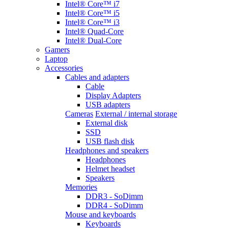
Intel® Core™ i7
Intel® Core™ i5
Intel® Core™ i3
Intel® Quad-Core
Intel® Dual-Core
Gamers
Laptop
Accessories
Cables and adapters
Cable
Display Adapters
USB adapters
Cameras
External / internal storage
External disk
SSD
USB flash disk
Headphones and speakers
Headphones
Helmet headset
Speakers
Memories
DDR3 - SoDimm
DDR4 - SoDimm
Mouse and keyboards
Keyboards