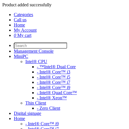
Product added successfully
Categories
Call us
Home
My Account
0
My cart
Management Console
MiniPC
Intel® CPU
- ™Intel® Dual Core
- Intel® Core™ i3
- Intel® Core™ i5
- Intel® Core™ i7
- Intel® Core™ i9
- Intel® Quad Core™
- Intel® Xeon™
Thin Client
- Zero Client
Digital signage
Home
- Intel® Core™ i9
- Intel® Core™ i7