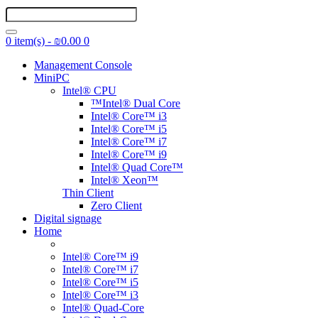
0 item(s) - ₪0.00
0
Management Console
MiniPC
Intel® CPU
™Intel® Dual Core
Intel® Core™ i3
Intel® Core™ i5
Intel® Core™ i7
Intel® Core™ i9
Intel® Quad Core™
Intel® Xeon™
Thin Client
Zero Client
Digital signage
Home
Intel® Core™ i9
Intel® Core™ i7
Intel® Core™ i5
Intel® Core™ i3
Intel® Quad-Core