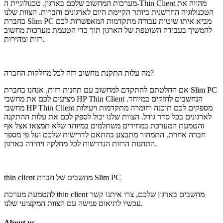
מערכות המחשוב שלכם בארגון. טכנולוגיית ה-Thin Client מהווה את
הטכנולוגיה החדשנית ביותר הקיימת היום לארגונים וחברות. הצוות שלנו
בחברת Slim PC מביא איתו שיטות עבודה מתקדמות המאפשרות לכם
להמשיך בעבודה השוטפת של הארגון תוך כדי הטעמת מערכות מחשוב
רזות ומהירות.
מה עלות התקנת מחשוב רזה לכל מחלקות החברה?
אם החלטתם להתקדם למחשוב עם תחנות רזות, אנחנו בחברת Slim PC
מציעים לכם את מחשבי HP Thin Client הנחשבים לחזקים במיוחד.
מחשבי HP Thin Client מספקים לכם תוכנה וחומרה מתקדמות ויעילות
לארגונים בכל סדר גודל. הצוות שלנו יכול לספק לכם את עלות ההתקנה
והטמעת המערכת במחירים משתלמים במיוחד שלא תמצאו אצל אף
חברה אחרת. התמחור מתבצע בהתאם לדרישות שלכם ועל פי מספר
התחנות הרזות הנדרשות לכל מחלקה ויחידה בארגון.
thin client מחשבים של חברת Slim PC
להטמעת מערכת thin client מחשבים בארגון שלכם, צרו איתנו קשר
עכשיו לתיאום פגישה עם הצוות המקצועי שלנו.
About us