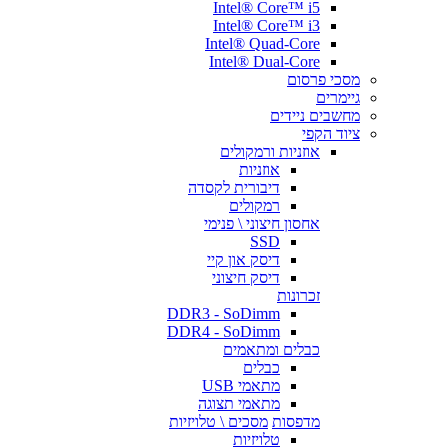
Intel® Core™ i5
Intel® Core™ i3
Intel® Quad-Core
Intel® Dual-Core
מסכי פרסום
גיימרים
מחשבים ניידים
ציוד הקפי
אוזניות ורמקולים
אוזניות
דיבורית לקסדה
רמקולים
אחסון חיצוני \ פנימי
SSD
דיסק און קיי
דיסק חיצוני
זכרונות
DDR3 - SoDimm
DDR4 - SoDimm
כבלים ומתאמים
כבלים
מתאמי USB
מתאמי תצוגה
מדפסות
מסכים \ טלויזיות
טלויזיות