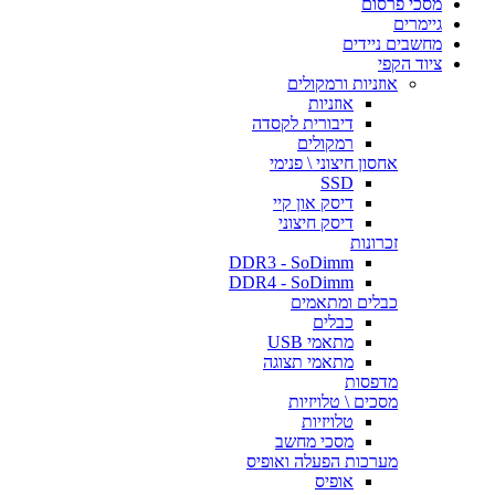
מסכי פרסום
גיימרים
מחשבים ניידים
ציוד הקפי
אוזניות ורמקולים
אוזניות
דיבורית לקסדה
רמקולים
אחסון חיצוני \ פנימי
SSD
דיסק און קיי
דיסק חיצוני
זכרונות
DDR3 - SoDimm
DDR4 - SoDimm
כבלים ומתאמים
כבלים
מתאמי USB
מתאמי תצוגה
מדפסות
מסכים \ טלויזיות
טלויזיות
מסכי מחשב
מערכות הפעלה ואופיס
אופיס