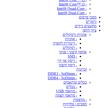
- Intel® Core™ i3
- Intel® Quad-Core
- Intel® Dual-Core
מסכי פרסום
גיימרים
מחשבים ניידים
ציוד הקפי
אוזניות ורמקולים
- אוזניות
- דיבורית לקסדה
- רמקולים
אחסון חיצוני \ פנימי
- SSD
- דיסק און קיי
- דיסק חיצוני
זכרונות
- DDR3 - SoDimm
- DDR4 - SoDimm
כבלים ומתאמים
- כבלים
- מתאמי USB
- מתאמי תצוגה
- מדפסות
מסכים \ טלויזיות