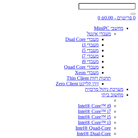
0 פריט\ים - ₪0.00
0
מחשבי MiniPC
מעבדי אינטל
מעבדי Dual Core
מעבדי i3
מעבדי i5
מעבדי i7
מעבדי i9
מעבדי Quad Core
מעבדי Xeon
תחנות רזות Thin Client
זירו קליינט Zero Client
מערכת ניהול מרכזית
מחשוב ביתי
Intel® Core™ i9
Intel® Core™ i7
Intel® Core™ i5
Intel® Core™ i3
Intel® Quad-Core
Intel® Dual-Core