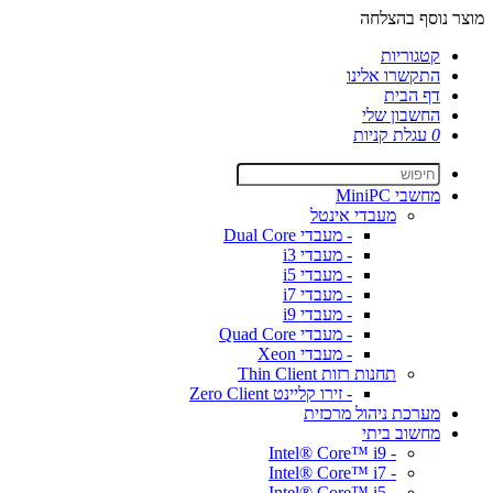
מוצר נוסף בהצלחה
קטגוריות
התקשרו אלינו
דף הבית
החשבון שלי
0
עגלת קניות
מחשבי MiniPC
מעבדי אינטל
- מעבדי Dual Core
- מעבדי i3
- מעבדי i5
- מעבדי i7
- מעבדי i9
- מעבדי Quad Core
- מעבדי Xeon
תחנות רזות Thin Client
- זירו קליינט Zero Client
מערכת ניהול מרכזית
מחשוב ביתי
- Intel® Core™ i9
- Intel® Core™ i7
- Intel® Core™ i5