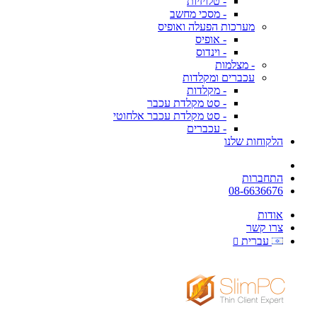
- טלויזיות
- מסכי מחשב
מערכות הפעלה ואופיס
- אופיס
- וינדוס
- מצלמות
עכברים ומקלדות
- מקלדות
- סט מקלדת עכבר
- סט מקלדת עכבר אלחוטי
- עכברים
הלקוחות שלנו
התחברות
08-6636676
אודות
צרו קשר
עברית