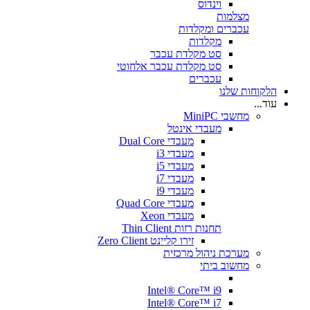
וינדוס
מצלמות
עכברים ומקלדות
מקלדות
סט מקלדת עכבר
סט מקלדת עכבר אלחוטי
עכברים
הלקוחות שלנו
עוד...
מחשבי MiniPC
מעבדי אינטל
מעבדי Dual Core
מעבדי i3
מעבדי i5
מעבדי i7
מעבדי i9
מעבדי Quad Core
מעבדי Xeon
תחנות רזות Thin Client
זירו קליינט Zero Client
מערכת ניהול מרכזית
מחשוב ביתי
Intel® Core™ i9
Intel® Core™ i7