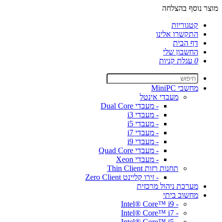
מוצר נוסף בהצלחה
קטגוריות
התקשרו אלינו
דף הבית
החשבון שלי
0
עגלת קניות
מחשבי MiniPC
מעבדי אינטל
- מעבדי Dual Core
- מעבדי i3
- מעבדי i5
- מעבדי i7
- מעבדי i9
- מעבדי Quad Core
- מעבדי Xeon
תחנות רזות Thin Client
- זירו קליינט Zero Client
מערכת ניהול מרכזית
מחשוב ביתי
- Intel® Core™ i9
- Intel® Core™ i7
- Intel® Core™ i5