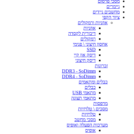
מסכי פרסום
גיימרים
מחשבים ניידים
ציוד הקפי
אוזניות ורמקולים
אוזניות
דיבורית לקסדה
רמקולים
אחסון חיצוני \ פנימי
SSD
דיסק און קיי
דיסק חיצוני
זכרונות
DDR3 - SoDimm
DDR4 - SoDimm
כבלים ומתאמים
כבלים
מתאמי USB
מתאמי תצוגה
מדפסות
מסכים \ טלויזיות
טלויזיות
מסכי מחשב
מערכות הפעלה ואופיס
אופיס