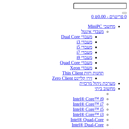
0 פריט\ים - ₪0.00
0
מחשבי MiniPC
מעבדי אינטל
מעבדי Dual Core
מעבדי i3
מעבדי i5
מעבדי i7
מעבדי i9
מעבדי Quad Core
מעבדי Xeon
תחנות רזות Thin Client
זירו קליינט Zero Client
מערכת ניהול מרכזית
מחשוב ביתי
Intel® Core™ i9
Intel® Core™ i7
Intel® Core™ i5
Intel® Core™ i3
Intel® Quad-Core
Intel® Dual-Core