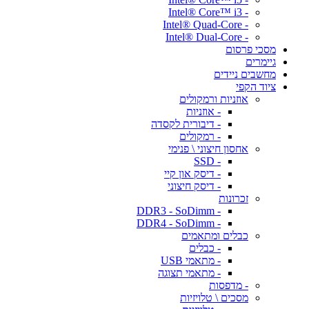
- Intel® Core™ i3
- Intel® Quad-Core
- Intel® Dual-Core
מסכי פרסום
גיימרים
מחשבים ניידים
ציוד הקפי
אוזניות ורמקולים
- אוזניות
- דיבורית לקסדה
- רמקולים
אחסון חיצוני \ פנימי
- SSD
- דיסק און קיי
- דיסק חיצוני
זכרונות
- DDR3 - SoDimm
- DDR4 - SoDimm
כבלים ומתאמים
- כבלים
- מתאמי USB
- מתאמי תצוגה
- מדפסות
מסכים \ טלויזיות