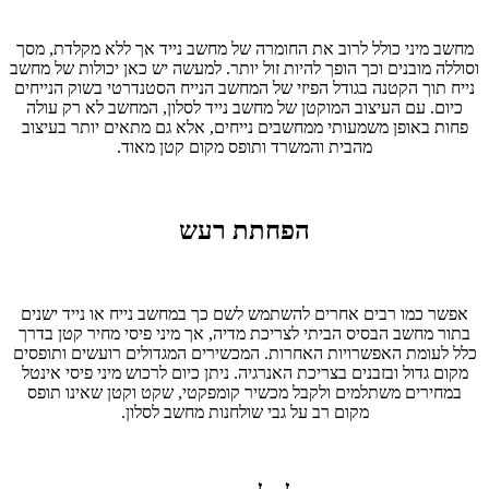
מחשב מיני כולל לרוב את החומרה של מחשב נייד אך ללא מקלדת, מסך
וסוללה מובנים וכך הופך להיות זול יותר. למעשה יש כאן יכולות של מחשב
נייח תוך הקטנה בגודל הפיזי של המחשב הנייח הסטנדרטי בשוק הנייחים
כיום. עם העיצוב המוקטן של מחשב נייד לסלון, המחשב לא רק עולה
פחות באופן משמעותי ממחשבים נייחים, אלא גם מתאים יותר בעיצוב
מהבית והמשרד ותופס מקום קטן מאוד.
הפחתת רעש
אפשר כמו רבים אחרים להשתמש לשם כך במחשב נייח או נייד ישנים
בתור מחשב הבסיס הביתי לצריכת מדיה, אך מיני פיסי מחיר קטן בדרך
כלל לעומת האפשרויות האחרות. המכשירים המגדולים רועשים ותופסים
מקום גדול ובזבנים בצריכת האנרגיה. ניתן כיום לרכוש מיני פיסי אינטל
במחירים משתלמים ולקבל מכשיר קומפקטי, שקט וקטן שאינו תופס
מקום רב על גבי שולחנות מחשב לסלון.