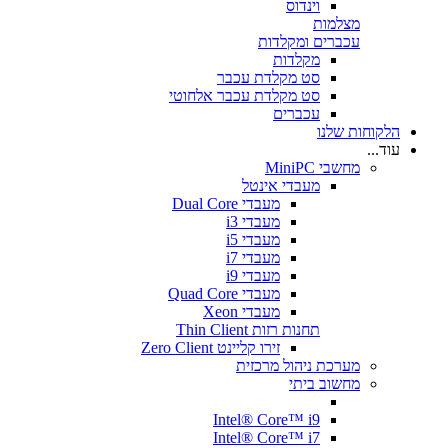
וינדוס
מצלמות
עכברים ומקלדות
מקלדות
סט מקלדת עכבר
סט מקלדת עכבר אלחוטי
עכברים
הלקוחות שלנו
עוד...
מחשבי MiniPC
מעבדי אינטל
מעבדי Dual Core
מעבדי i3
מעבדי i5
מעבדי i7
מעבדי i9
מעבדי Quad Core
מעבדי Xeon
תחנות רזות Thin Client
זירו קליינט Zero Client
מערכת ניהול מרכזית
מחשוב ביתי
Intel® Core™ i9
Intel® Core™ i7