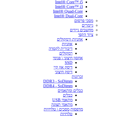
Intel® Core™ i5
Intel® Core™ i3
Intel® Quad-Core
Intel® Dual-Core
מסכי פרסום
גיימרים
מחשבים ניידים
ציוד הקפי
אוזניות ורמקולים
אוזניות
דיבורית לקסדה
רמקולים
אחסון חיצוני \ פנימי
SSD
דיסק און קיי
דיסק חיצוני
זכרונות
DDR3 - SoDimm
DDR4 - SoDimm
כבלים ומתאמים
כבלים
מתאמי USB
מתאמי תצוגה
מדפסות
מסכים \ טלויזיות
טלויזיות