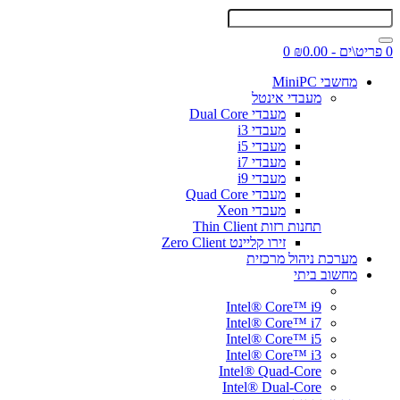
0 פריט\ים - ₪0.00
0
מחשבי MiniPC
מעבדי אינטל
מעבדי Dual Core
מעבדי i3
מעבדי i5
מעבדי i7
מעבדי i9
מעבדי Quad Core
מעבדי Xeon
תחנות רזות Thin Client
זירו קליינט Zero Client
מערכת ניהול מרכזית
מחשוב ביתי
Intel® Core™ i9
Intel® Core™ i7
Intel® Core™ i5
Intel® Core™ i3
Intel® Quad-Core
Intel® Dual-Core