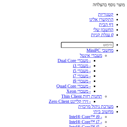
מוצר נוסף בהצלחה
קטגוריות
התקשרו אלינו
דף הבית
החשבון שלי
0
עגלת קניות
מחשבי MiniPC
מעבדי אינטל
- מעבדי Dual Core
- מעבדי i3
- מעבדי i5
- מעבדי i7
- מעבדי i9
- מעבדי Quad Core
- מעבדי Xeon
תחנות רזות Thin Client
- זירו קליינט Zero Client
מערכת ניהול מרכזית
מחשוב ביתי
- Intel® Core™ i9
- Intel® Core™ i7
- Intel® Core™ i5