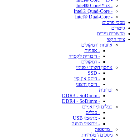
- Intel® Core™ i3
- Intel® Quad-Core
- Intel® Dual-Core
מסכי פרסום
גיימרים
מחשבים ניידים
ציוד הקפי
אוזניות ורמקולים
- אוזניות
- דיבורית לקסדה
- רמקולים
אחסון חיצוני \ פנימי
- SSD
- דיסק און קיי
- דיסק חיצוני
זכרונות
- DDR3 - SoDimm
- DDR4 - SoDimm
כבלים ומתאמים
- כבלים
- מתאמי USB
- מתאמי תצוגה
- מדפסות
מסכים \ טלויזיות