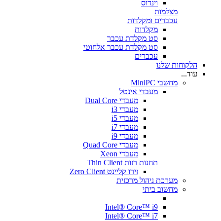
וינדוס
מצלמות
עכברים ומקלדות
מקלדות
סט מקלדת עכבר
סט מקלדת עכבר אלחוטי
עכברים
הלקוחות שלנו
עוד...
מחשבי MiniPC
מעבדי אינטל
מעבדי Dual Core
מעבדי i3
מעבדי i5
מעבדי i7
מעבדי i9
מעבדי Quad Core
מעבדי Xeon
תחנות רזות Thin Client
זירו קליינט Zero Client
מערכת ניהול מרכזית
מחשוב ביתי
Intel® Core™ i9
Intel® Core™ i7