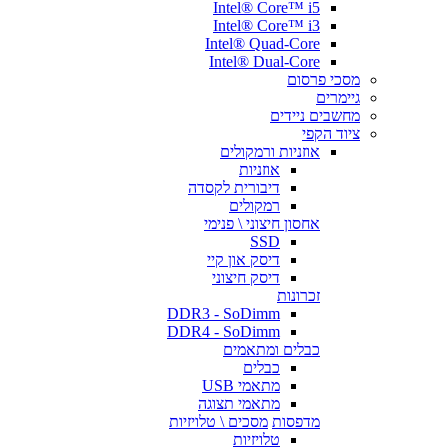
Intel® Core™ i5
Intel® Core™ i3
Intel® Quad-Core
Intel® Dual-Core
מסכי פרסום
גיימרים
מחשבים ניידים
ציוד הקפי
אוזניות ורמקולים
אוזניות
דיבורית לקסדה
רמקולים
אחסון חיצוני \ פנימי
SSD
דיסק און קיי
דיסק חיצוני
זכרונות
DDR3 - SoDimm
DDR4 - SoDimm
כבלים ומתאמים
כבלים
מתאמי USB
מתאמי תצוגה
מדפסות
מסכים \ טלויזיות
טלויזיות