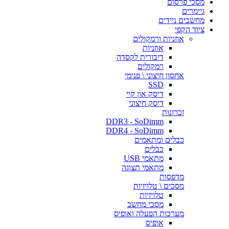
מסכי פרסום
גיימרים
מחשבים ניידים
ציוד הקפי
אוזניות ורמקולים
אוזניות
דיבורית לקסדה
רמקולים
אחסון חיצוני \ פנימי
SSD
דיסק און קיי
דיסק חיצוני
זכרונות
DDR3 - SoDimm
DDR4 - SoDimm
כבלים ומתאמים
כבלים
מתאמי USB
מתאמי תצוגה
מדפסות
מסכים \ טלויזיות
טלויזיות
מסכי מחשב
מערכות הפעלה ואופיס
אופיס