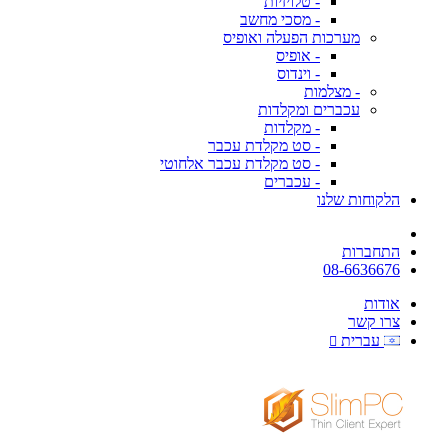
- טלויזיות
- מסכי מחשב
מערכות הפעלה ואופיס
- אופיס
- וינדוס
- מצלמות
עכברים ומקלדות
- מקלדות
- סט מקלדת עכבר
- סט מקלדת עכבר אלחוטי
- עכברים
הלקוחות שלנו
התחברות
08-6636676
אודות
צרו קשר
עברית