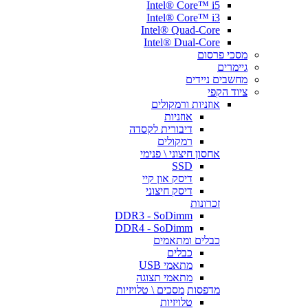
Intel® Core™ i5
Intel® Core™ i3
Intel® Quad-Core
Intel® Dual-Core
מסכי פרסום
גיימרים
מחשבים ניידים
ציוד הקפי
אוזניות ורמקולים
אוזניות
דיבורית לקסדה
רמקולים
אחסון חיצוני \ פנימי
SSD
דיסק און קיי
דיסק חיצוני
זכרונות
DDR3 - SoDimm
DDR4 - SoDimm
כבלים ומתאמים
כבלים
מתאמי USB
מתאמי תצוגה
מדפסות
מסכים \ טלויזיות
טלויזיות