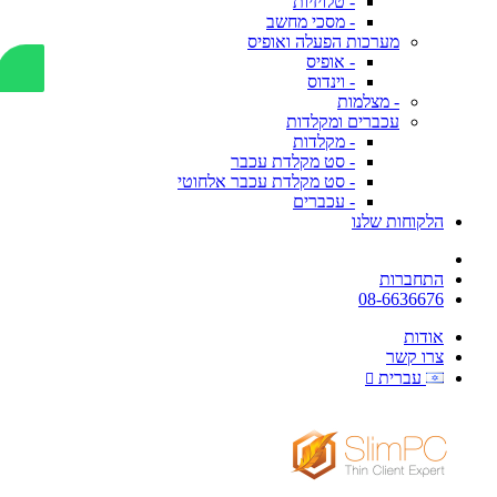
- טלויזיות
- מסכי מחשב
מערכות הפעלה ואופיס
- אופיס
- וינדוס
- מצלמות
עכברים ומקלדות
- מקלדות
- סט מקלדת עכבר
- סט מקלדת עכבר אלחוטי
- עכברים
הלקוחות שלנו
התחברות
08-6636676
אודות
צרו קשר
עברית