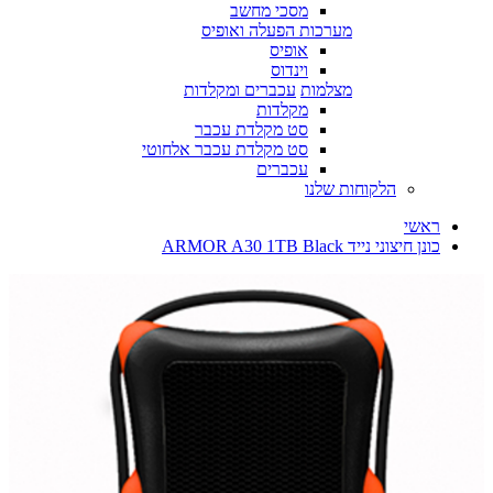
מסכי מחשב
מערכות הפעלה ואופיס
אופיס
וינדוס
מצלמות
עכברים ומקלדות
מקלדות
סט מקלדת עכבר
סט מקלדת עכבר אלחוטי
עכברים
הלקוחות שלנו
ראשי
כונן חיצוני נייד ARMOR A30 1TB Black