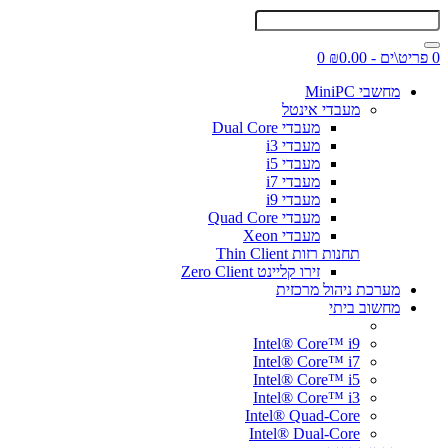
0 פריט\ים - ₪0.00
0
מחשבי MiniPC
מעבדי אינטל
מעבדי Dual Core
מעבדי i3
מעבדי i5
מעבדי i7
מעבדי i9
מעבדי Quad Core
מעבדי Xeon
תחנות רזות Thin Client
זירו קליינט Zero Client
מערכת ניהול מרכזית
מחשוב ביתי
Intel® Core™ i9
Intel® Core™ i7
Intel® Core™ i5
Intel® Core™ i3
Intel® Quad-Core
Intel® Dual-Core