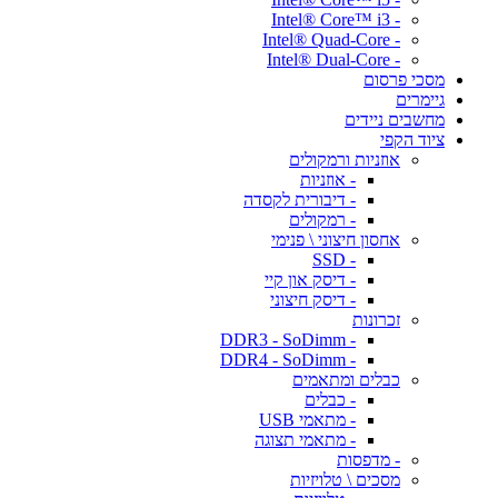
- Intel® Core™ i3
- Intel® Quad-Core
- Intel® Dual-Core
מסכי פרסום
גיימרים
מחשבים ניידים
ציוד הקפי
אוזניות ורמקולים
- אוזניות
- דיבורית לקסדה
- רמקולים
אחסון חיצוני \ פנימי
- SSD
- דיסק און קיי
- דיסק חיצוני
זכרונות
- DDR3 - SoDimm
- DDR4 - SoDimm
כבלים ומתאמים
- כבלים
- מתאמי USB
- מתאמי תצוגה
- מדפסות
מסכים \ טלויזיות