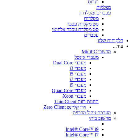
וינדוס
מצלמות
עכברים ומקלדות
מקלדות
סט מקלדת עכבר
סט מקלדת עכבר אלחוטי
עכברים
הלקוחות שלנו
עוד...
מחשבי MiniPC
מעבדי אינטל
מעבדי Dual Core
מעבדי i3
מעבדי i5
מעבדי i7
מעבדי i9
מעבדי Quad Core
מעבדי Xeon
תחנות רזות Thin Client
זירו קליינט Zero Client
מערכת ניהול מרכזית
מחשוב ביתי
Intel® Core™ i9
Intel® Core™ i7