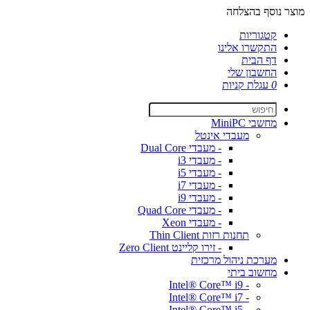
מוצר נוסף בהצלחה
קטגוריות
התקשרו אלינו
דף הבית
החשבון שלי
0
עגלת קניות
מחשבי MiniPC
מעבדי אינטל
- מעבדי Dual Core
- מעבדי i3
- מעבדי i5
- מעבדי i7
- מעבדי i9
- מעבדי Quad Core
- מעבדי Xeon
תחנות רזות Thin Client
- זירו קליינט Zero Client
מערכת ניהול מרכזית
מחשוב ביתי
- Intel® Core™ i9
- Intel® Core™ i7
- Intel® Core™ i5