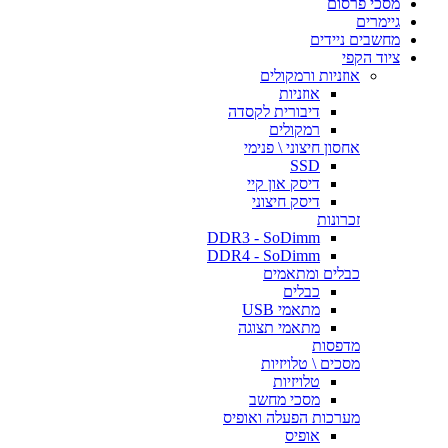
מסכי פרסום
גיימרים
מחשבים ניידים
ציוד הקפי
אוזניות ורמקולים
אוזניות
דיבורית לקסדה
רמקולים
אחסון חיצוני \ פנימי
SSD
דיסק און קיי
דיסק חיצוני
זכרונות
DDR3 - SoDimm
DDR4 - SoDimm
כבלים ומתאמים
כבלים
מתאמי USB
מתאמי תצוגה
מדפסות
מסכים \ טלויזיות
טלויזיות
מסכי מחשב
מערכות הפעלה ואופיס
אופיס